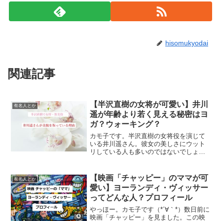
hisomukyodai
関連記事
【半沢直樹の女将が可愛い】井川
有名人とか
遥が年齢より若く見える秘密はヨ
ガ？ウォーキング？
カモ子です。半沢直樹の女将役を演じて
いる井川遥さん。彼女の美しさにウット
リしている人も多いのではないでしょう
か。着物姿がとても美しいですよね。実
は私、学生時代に井川遥さんに会ったこ
とがあるんです。イベントでお会いした
【映画「チャッピー」のママが可
有名人とか
んですが、間近で見て「こ...
愛い】ヨーランディ・ヴィッサー
ってどんな人？プロフィール
やっほー。カモ子です（*´∀｀*）数日前に
映画「チャッピー」を見ました。この映