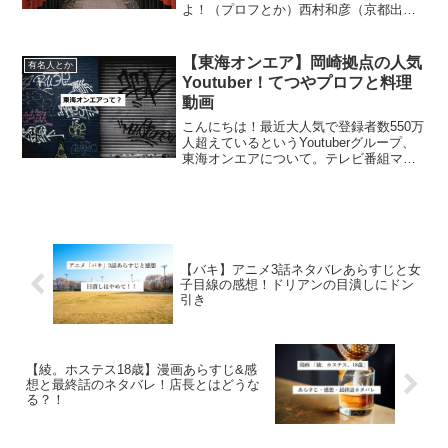
よ！（プロフとか）西村和彦（京都出
身）と西村雅彦（ガスター10）の区別が
つかないいきなりどうでもいいことから
スタートしますがいいですか？私、西村
【東海オンエア】岡崎拠点の人気
有名人とか
和彦さんと西村雅彦さんが...
Youtuber！てつやプロフと料理
動画
こんにちは！最近大人気で登録者数550万
人超えているというYoutuberグループ、
東海オンエアについて。テレビ番組マツ
コ会議にも出演とのことでますます勢い
に乗ってるグループです。そんな彼らの
料理動画も視聴してみました♪まずはリー
ダーのてつ...
【バキ】アニメ3話ネタバレあらすじと女
子目線の感想！ドリアンの目潰しにドン
引き
【綾。ホステス18歳】漫画あらすじ&感
想と最終話のネタバレ！店長とはどうな
る？！