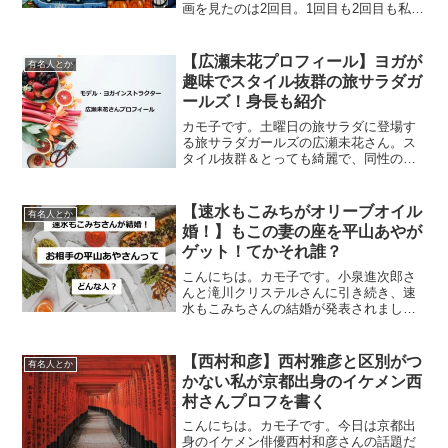
画を見たのは2回目。1回目も2回目も私の
心を掴んで放さなかったのがチャッピー
の「ママ」、ヨーランディです。初めて
見た時、「何この髪型！何このファッシ
【広瀬未花プロフィール】ヨガが
有名人とか
ョン！めっちゃ...
趣味でスタイル抜群の旅サラダガ
ールズ！身長も紹介
カモ子です。土曜日の旅サラダに登場す
る旅サラダガールズの広瀬未花さん。ス
タイル抜群＆とっても綺麗で、同性の私
もついつい見とれてしまいます。そんな
わけで今日は広瀬未花さんについてまと
めてみたいと思います！！旅サラダガー
【速水もこみちがオリーブオイル
有名人とか
ルズ広瀬未花基本プロフィ...
婚！】もこの妻の座を平山あやが
ゲット！てかそれ誰？
こんにちは。カモ子です。小泉進次郎さ
んと滝川クリステルさんに引き続き、速
水もこみちさんの結婚が発表されまし
た。おめでたいことですね。速水もこみ
ちさんのお相手は平山あやさんというこ
とですが、「平山あやってあの目のぱっ
【西村和彦】西村雅彦と区別がつ
有名人とか
ちりした可愛い女優・・・？...
かない私が京都出身のイケメン西
村さんプロフを書く
こんにちは。カモ子です。今日は京都出
身のイケメン俳優西村和彦さんの話題だ