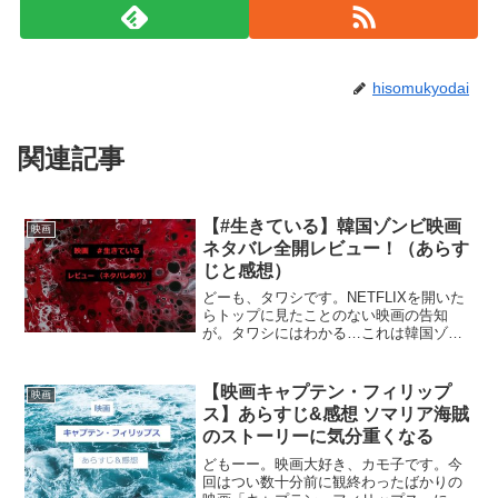
hisomukyodai
関連記事
【#生きている】韓国ゾンビ映画
映画
ネタバレ全開レビュー！（あらす
じと感想）
どーも、タワシです。NETFLIXを開いた
らトップに見たことのない映画の告知
が。タワシにはわかる…これは韓国ゾン
ビ映画だ！一応クリックして詳細を見て
みる…やっぱりね！色々な映画見ている
とゾンビ見ただけで大体どこで制作され
【映画キャプテン・フィリップ
映画
たかわかってきますよ...
ス】あらすじ&感想 ソマリア海賊
のストーリーに気分重くなる
どもーー。映画大好き、カモ子です。今
回はつい数十分前に観終わったばかりの