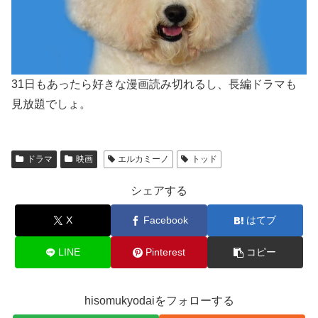
31日もあったら好きな漫画読み切れるし、長編ドラマも
見放題でしょ。
ドラマ
映画
エルカミーノ
トッド
シェアする
X
Facebook
はてブ
LINE
Pinterest
コピー
hisomukyodaiをフォローする