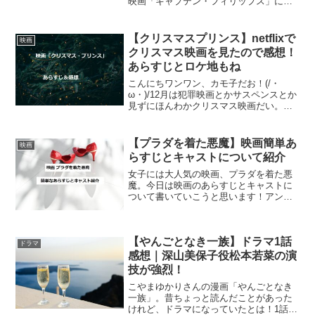
映画「キャプテン・フィリップス」につ
いて書いてみようと思います。 気分が重
い。正月（１月３日）に観る映画じゃな
かった・・・！でも凄かった 実話！！キ
【クリスマスプリンス】netflixで
映画
ャプテン・フィリップ...
クリスマス映画を見たので感想！
あらすじとロケ地もね
こんにちワンワン、カモ子だお！(/・
ω・)/12月は犯罪映画とかサスペンスとか
見ずにほんわかクリスマス映画だい。と
りあえずクリスマスプリンスっていう映
画を見たのでレビューしちゃう
YO!!netflix映画「クリスマスプリンス」
【プラダを着た悪魔】映画簡単あ
映画
あらすじ主人公...
らすじとキャストについて紹介
女子には大人気の映画、プラダを着た悪
魔。今日は映画のあらすじとキャストに
ついて書いていこうと思います！アンド
レア役のアン・ハサウェイだけでなく、
リリーやネイト役俳優などのキャストに
ついても軽く紹介！！映画プラダを着た
【やんごとなき一族】ドラマ1話
悪魔の簡単なあらすじアン...
ドラマ
感想｜深山美保子役松本若菜の演
技が強烈！
こやまゆかりさんの漫画「やんごとなき
一族」。昔ちょっと読んだことがあった
けれど、ドラマになっていたとは！1話を