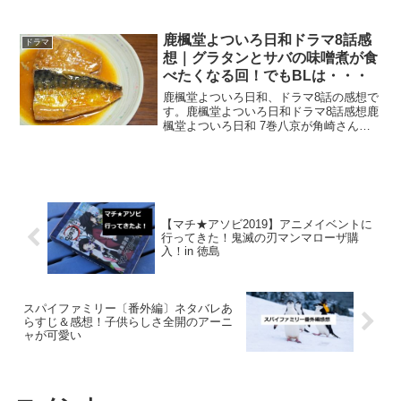
見てみたら松本若菜さんの演技がとても
強烈で見ごたえありました。嫌味な演技
が上手！ドラマ「やんごとなき一族」と
鹿楓堂よついろ日和ドラマ8話感
ドラマ
は？やんごとなき一族（...
想｜グラタンとサバの味噌煮が食
べたくなる回！でもBLは・・・
鹿楓堂よついろ日和、ドラマ8話の感想で
す。鹿楓堂よついろ日和ドラマ8話感想鹿
楓堂よついろ日和 7巻八京が角崎さんの
お母さんの定食屋さんに行くのは7巻で読
めます！鹿楓堂よついろ日和 8巻催事で
千里君が鹿楓堂を手伝ってくれた回は8巻
で読めます！...
【マチ★アソビ2019】アニメイベントに
行ってきた！鬼滅の刃マンマローザ購
入！in 徳島
スパイファミリー〔番外編〕ネタバレあ
らすじ＆感想！子供らしさ全開のアーニ
ャが可愛い