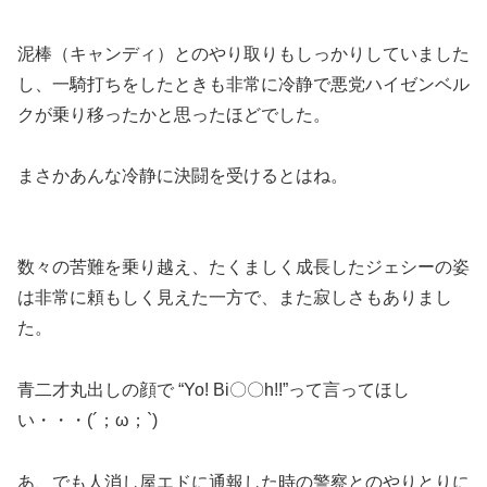
泥棒（キャンディ）とのやり取りもしっかりしていました
し、一騎打ちをしたときも非常に冷静で悪党ハイゼンベル
クが乗り移ったかと思ったほどでした。
まさかあんな冷静に決闘を受けるとはね。
数々の苦難を乗り越え、
たくましく成長したジェシーの姿
は非常に頼もしく見えた一方で、また寂しさもありまし
た。
青二才丸出しの顔で “Yo! Bi〇〇h!!”って言ってほし
い・・・(´；ω；`)
あ、でも人消し屋エドに通報した時の警察とのやりとりに