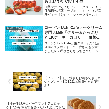
あまおう苺でおすすめ
相葉マナブでいちごシュークリーム！12
月20日の相葉マナブは「いちご」！相葉
君がイチゴを使ってシュークリームを作
るそうです。クリームにもこだわり、い
ちごを使ったクリームを作るとのこと。
美味しそうですよね。でも、自分で作る
ローソン Uchi Cafe × 生クリーム
食べ物／飲み物
時間がない～！という...
専門店Milk「クリームたっぷり
MILKケーキ」カロリー・価格・
口コミ
ローソンUchi Cafeと生クリーム専門店
Milkのコラボスイーツ、皆さんもう食べ
ましたか？私はどらもっちとクリームた
っぷりMILKケーキを食べましたー！！め
っっっっっっちゃ美味しかった。もう、
感動のうまさ。でも私の感想は後日にし
て、今日...
【ブルーノ】たこ焼きもお鍋もできるホ
ットプレートBOE021は毎日使える便利
さ！
【神戸牛旭屋のビーフプレミアコロッ
ケ】4か月待ちでも食べたい！楽天でお取