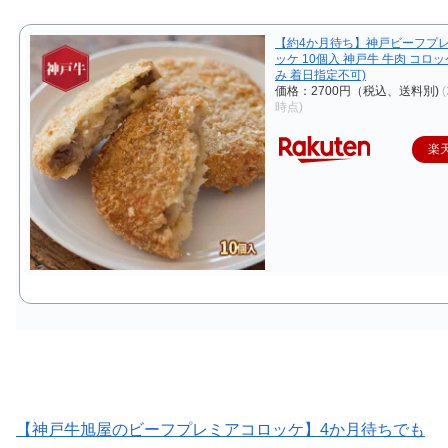
【約4か月待ち】神戸ビーフプ
ッケ 10個入 神戸牛 牛肉 コロッ
み 着日指定不可)
価格：2700円（税込、送料別)
(
時点)
楽
【神戸牛旭屋のビーフプレミアコロッケ】4か月待ちでも