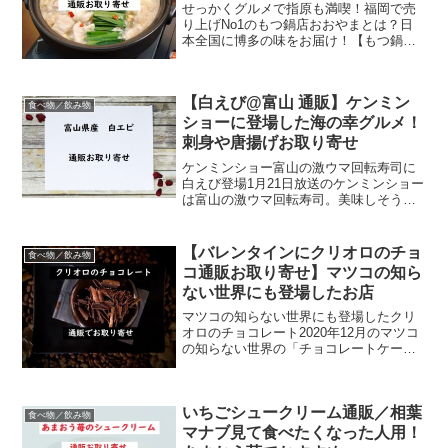
せっかくグルメで指原も満喫！福岡で売
り上げNo1のもつ鍋店おおやまとは？日
本全国に博多の味をお届け！【もつ鍋お
おやま】もつ鍋おおやまというと、福岡
では特に有名なもつ鍋店。おおやまは平
日でもほぼ満席のお店として知られてい
【白えび@富山 通販】ケンミン
ます。絶品もつと、濃厚...
食べ物／飲み物
ショーに登場した海の幸グルメ！
刺身や唐揚げお取り寄せ
ケンミンショー富山の激ウマ回転寿司に
白えび登場1月21日放送のケンミンショー
は富山の激ウマ回転寿司。美味しそうな
白えびが登場します。ここでは富山まで
行けない人のために、通販でお取り寄せ
できる富山産白えびをご紹介！！富山湾
【バレンタインにクリオロのチョ
食べ物／飲み物
の宝石 白エビ！ポテ...
コ通販お取り寄せ】マツコの知ら
ない世界にも登場したお店
マツコの知らない世界にも登場したクリ
オロのチョコレート2020年12月のマツコ
の知らない世界の「チョコレートケーキ
の世界」に登場したクリオロのシェフ、
サントスさんを覚えているでしょうか？
番組後はクリオロ内のケーキやチョコレ
いちごシュークリーム通販／相葉
ートが飛ぶように...
食べ物／飲み物
マナブ見て食べたくなった人用！