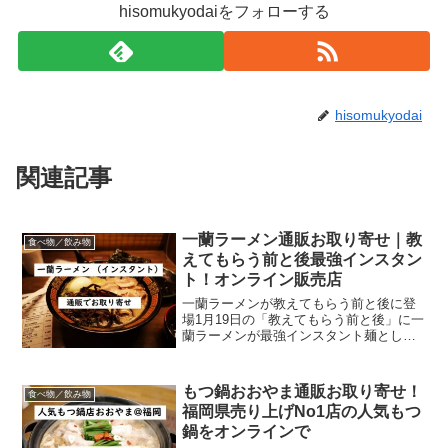
hisomukyodaiをフォローする
hisomukyodai
関連記事
一蘭ラーメン通販お取り寄せ｜教
食べ物／飲み物
えてもらう前と後最強インスタン
ト！オンライン販売店
一蘭ラーメンが教えてもらう前と後に登
場1月19日の「教えてもらう前と後」に一
蘭ラーメンが最強インスタント麺として
登場します。今回はオンラインで購入で
きる一蘭ラーメン情報をご紹介します。
一蘭ラーメンについてもご紹介します
もつ鍋おおやま通販お取り寄せ！
食べ物／飲み物
が、まずはお取り寄せ情...
福岡県売り上げNo1店の人気もつ
鍋をオンラインで