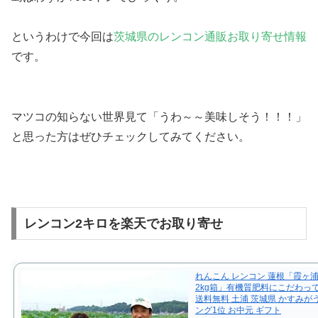
というわけで
今回は
茨城県のレンコン通販お取り寄せ情報
です。
マツコの知らない世界見て「うわ～～美味しそう！！！」
と思った方はぜひチェックしてみてください。
レンコン2キロを楽天でお取り寄せ
れんこん レンコン 蓮根「霞ヶ
2kg箱」有機質肥料にこだわって
送料無料 土浦 茨城県 かすみが
ング1位 お中元 ギフト