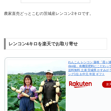
農家直売どっとこむの茨城産レンコン2キロです。
レンコン4キロを楽天でお取り寄せ
れんこん レンコン 蓮根「霞ヶ
4kg箱」有機質肥料にこだわって
送料無料 土浦 茨城県 かすみが
ング1位 お中元 年賀 ギフト
楽