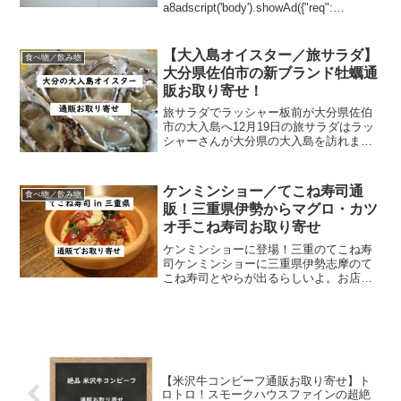
a8adscript('body').showAd({"req":
{"mat":"3H3EGC+6D890Y+32PK+BWGD
T","alt":"商品リンク","id"...
【大入島オイスター／旅サラダ】
食べ物／飲み物
大分県佐伯市の新ブランド牡蠣通
販お取り寄せ！
旅サラダでラッシャー板前が大分県佐伯
市の大入島へ12月19日の旅サラダはラッ
シャーさんが大分県の大入島を訪れま
す。ここでは大分県佐伯市の美味しい柿
の通販お取り寄せ情報をご紹介します！
大入島の新ブランド牡蠣大入島オイスタ
ケンミンショー／てこね寿司通
食べ物／飲み物
ー旅サラダの番組内でも...
販！三重県伊勢からマグロ・カツ
オ手こね寿司お取り寄せ
ケンミンショーに登場！三重のてこね寿
司ケンミンショーに三重県伊勢志摩のて
こね寿司とやらが出るらしいよ。お店で
しか食べられないのかと思いきや、少数
ですがネット通販で取り扱ってるとこが
あったので紹介しまーす。三重県伊勢志
摩のてこね寿司とは？三重...
【米沢牛コンビーフ通販お取り寄せ】ト
ロトロ！スモークハウスファインの超絶