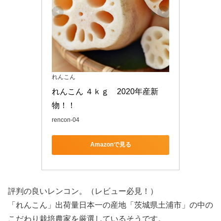
れんこん
れんこん ４ｋｇ　2020年産新
物！！
rencon-04
Amazonで見る
評判の良いレンコン
。（レビュー必見！）
「れんこん」出荷量日本一の産地「茨城県土浦市」の中の
こだわり栽培農家を厳選しているそうです。