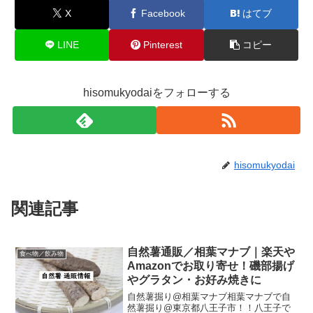
X
Facebook
はてブ
LINE
Pinterest
コピー
hisomukyodaiをフォローする
hisomukyodai
関連記事
自然薯通販／相葉マナブ｜楽天や
食べ物／飲み物
Amazonでお取り寄せ！磯部揚げ
やグラタン・お好み焼きに
自然薯掘り@相葉マナブ相葉マナブで自
然薯掘り@東京都八王子市！！八王子で