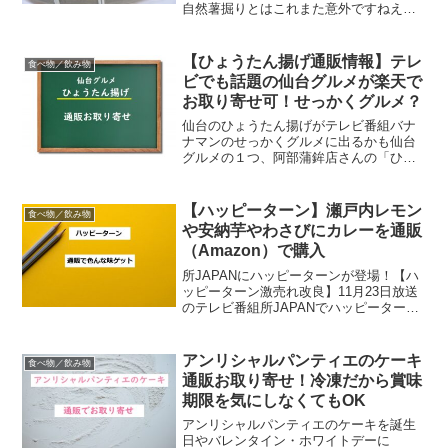
自然薯掘りとはこれまた意外ですねえ。
ですが、番組見てたら食べたくなるのは
必至。楽天・Amazon・ヤフーショッピン
グでお取り寄せできる自然薯情報ご紹介
【ひょうたん揚げ通販情報】テレ
食べ物／飲み物
しまーす。自然薯通...
ビでも話題の仙台グルメが楽天で
お取り寄せ可！せっかくグルメ？
仙台のひょうたん揚げがテレビ番組バナ
ナマンのせっかくグルメに出るかも仙台
グルメの１つ、阿部蒲鉾店さんの「ひょ
うたん揚げ」がバナナマンのせっかくグ
ルメに登場しそうな予感。（実際登場す
るかどうかは番組で見守りましょう
【ハッピーターン】瀬戸内レモン
食べ物／飲み物
ー！）ここでは楽天で買えるひ...
や安納芋やわさびにカレーを通販
（Amazon）で購入
所JAPANにハッピーターンが登場！【ハ
ッピーターン激売れ改良】11月23日放送
のテレビ番組所JAPANでハッピーターン
が取り上げられるようです。タイトルは
【ハッピーターン激売れ改良】。今回は
変わり種orご当地ハッピーターンの話題
アンリシャルパンティエのケーキ
食べ物／飲み物
というわけ...
通販お取り寄せ！冷凍だから賞味
期限を気にしなくてもOK
アンリシャルパンティエのケーキを誕生
日やバレンタイン・ホワイトデーに