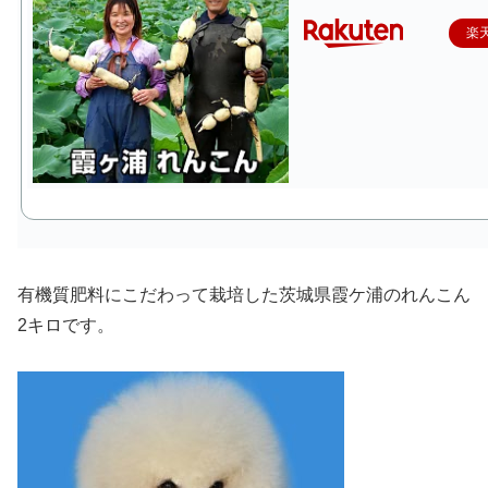
楽
有機質肥料にこだわって栽培した茨城県霞ケ浦のれんこん
2キロ
です。