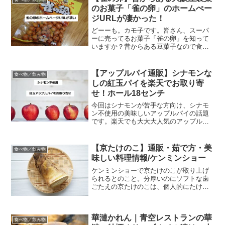
のお菓子「雀の卵」のホームぺー
ジURLが凄かった！
どーーも。カモ子です。皆さん、スーパ
ーに売ってるお菓子「雀の卵」を知って
いますか？昔からある豆菓子なので食べ
たことがある人も多いのではないでしょ
うか。でも、あのお菓子のウェブサイト
について知識がある人は少ないのではな
【アップルパイ通販】シナモンな
食べ物／飲み物
いのでしょうか。雀の卵を...
しの紅玉パイを楽天でお取り寄
せ！ホール18センチ
今回はシナモンが苦手な方向け、シナモ
ン不使用の美味しいアップルパイの話題
です。楽天でも大大大人気のアップルパ
イなのでお取り寄せにおすすめ！！ 多く
のメディアでも取り上げられているアッ
プルパイだよ くさっ！シナモン苦手な人
【京たけのこ】通販・茹で方・美
食べ物／飲み物
におすすめのシナモン...
味しい料理情報/ケンミンショー
ケンミンショーで京たけのこが取り上げ
られるとのこと。分厚いのにソフトな歯
ごたえの京たけのこは、個人的にたけの
この王様だと思っています。今日は、・
京たけのこの通販情報（楽天、Amazon、
ヤフー）・京たけのこの茹で方・美味し
華漣かれん｜青空レストランの華
い料理情報を紹介し...
食べ物／飲み物