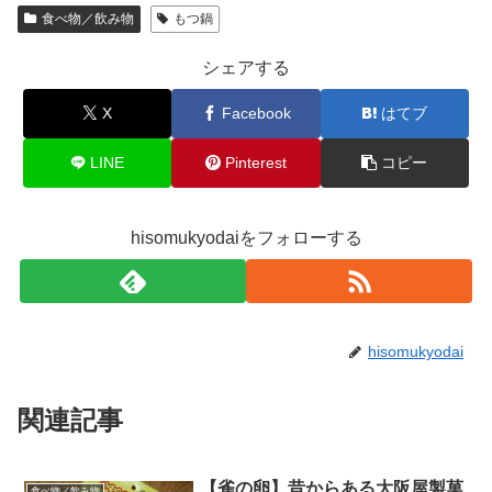
食べ物／飲み物
もつ鍋
シェアする
X
Facebook
はてブ
LINE
Pinterest
コピー
hisomukyodaiをフォローする
hisomukyodai
関連記事
【雀の卵】昔からある大阪屋製菓
食べ物／飲み物