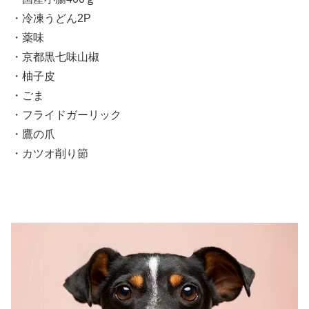
・冷凍うどん2P
・薬味
・京都黒七味山椒
・柚子皮
・ごま
・フライドガーリック
・鷹の爪
・カツオ削り節