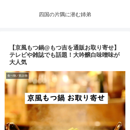
四国の片隅に潜む姉弟
【京風もつ鍋@もつ吉を通販お取り寄せ】
テレビや雑誌でも話題！大吟醸白味噌味が
大人気
食べ物／飲み物