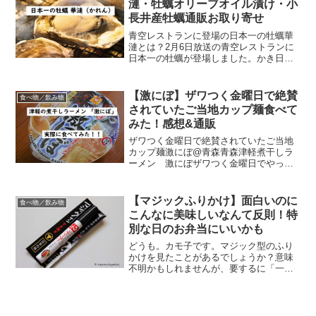
漣・牡蠣オリーブオイル漬け・小
長井産牡蠣通販お取り寄せ
青空レストランに登場の日本一の牡蠣華
漣とは？2月6日放送の青空レストランに
日本一の牡蠣が登場しました。かき日本
一決定戦でグランプリ受賞し、初代王者
となったのが今回登場する華漣なんで
す。産地は長崎県の小長井。華漣の読み
【激にぼ】ザワつく金曜日で絶賛
食べ物／飲み物
方は「かれん」。浜辺に咲...
されていたご当地カップ麺食べて
みた！感想&通販
ザワつく金曜日で絶賛されていたご当地
カップ麺激にぼ@青森青森津軽煮干しラ
ーメン 激にぼザワつく金曜日でやって
いた「ご当地カップ麺」。結局優勝した
のはスガキヤのタンメンでした。これね
↓↓【秘密のケンミンショー】岐阜タンメ
【マジックふりかけ】面白いのに
食べ物／飲み物
ン 1食 袋タイプ ス...
こんなに美味しいなんて反則！特
別な日のお弁当にいいかも
どうも。カモ子です。マジック型のふり
かけを見たことがあるでしょうか？意味
不明かもしれませんが、要するに「一見
ペンだけど、中にふりかけが入っている
（もちろん文字はかけない」という商品
です。少し前に弟がお土産に買ってきて
くれたのですが、これが思...