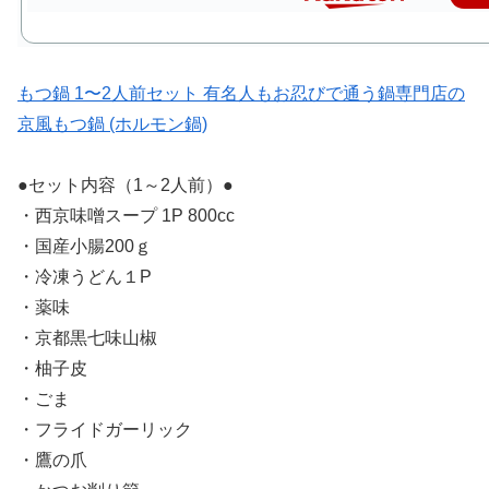
もつ鍋 1〜2人前セット 有名人もお忍びで通う鍋専門店の
京風もつ鍋 (ホルモン鍋)
●セット内容（1～2人前）●
・西京味噌スープ 1P 800cc
・国産小腸200ｇ
・冷凍うどん１P
・薬味
・京都黒七味山椒
・柚子皮
・ごま
・フライドガーリック
・鷹の爪