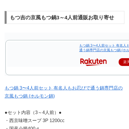
もつ吉の京風もつ鍋3～4人前通販お取り寄せ
もつ鍋 3〜4人前セット 有名人
通う鍋専門店の京風もつ鍋 (ホル
楽
もつ鍋 3〜4人前セット 有名人もお忍びで通う鍋専門店の
京風もつ鍋 (ホルモン鍋)
●セット内容（3～4人前）●
・西京味噌スープ 3P 1200cc
・国産小腸400ｇ