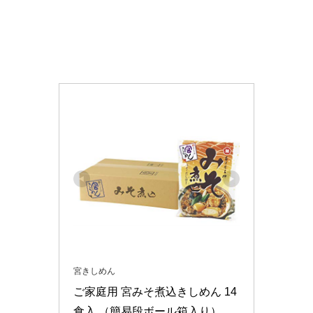
宮きしめん
ご家庭用 宮みそ煮込きしめん 14
食入 （簡易段ボール箱入り）