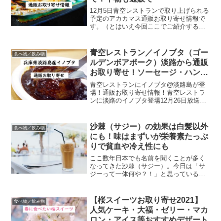
12月5日青空レストランで取り上げられる
予定のアカカマス通販お取り寄せ情報で
す。（とはいえ今回ここでご紹介するの
は江ノ島産ではなく長崎産・島根産など
ですのでご了承ください）高級魚、アカ
カマスは焼き魚はもちろんのこと、唐揚
青空レストラン／イノブタ（ゴー
食べ物／飲み物
げや天ぷら、磯部揚げ...
ルデンボアポーク）淡路から通販
お取り寄せ！ソーセージ・ハンバ
ーグも
青空レストランにイノブタ@淡路島が登
場！通販お取り寄せ情報！青空レストラ
ンに淡路のイノブタ登場12月26日放送の
青空レストランに登場するのは淡路島の
イノブタ！！イノシシと家畜のブタとの
交配によりつくられた一代雑種。肉は脂
沙棘（サジー）の効果は白髪以外
食べ物／飲み物
肪分が少なく、味はあ...
にも！味はまずいが栄養素たっぷ
りで貧血や冷え性にも
ここ数年日本でも名前を聞くことが多く
なってきた沙棘（サジー）。今日は「サ
ジーって一体何や？！」と思っているあ
なたや、沙棘を食習慣に取り入れるか否
か迷っているあなたに、その味や効果に
ついて書いてみたいと思います。 わたく
【桜スイーツお取り寄せ2021】
食べ物／飲み物
しカモ子は沙棘経験者。...
人気ケーキ・大福・ゼリー・マカ
ロン・アイス等おすすめデザート