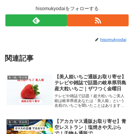
hisomukyodaiをフォローする
hisomukyodai
関連記事
【美人姫いちご通販お取り寄せ】
食べ物／飲み物
テレビや雑誌で話題の岐阜県羽島
産大粒いちご｜ザワつく金曜日
テレビや雑誌で話題！超大粒いちご美人
姫は岐阜県産あなたは「美人姫」という
名前のいちごを聞いたことはあります
か？これは岐阜県羽島市の奥田農園で生
産されている超大粒いちごです。35年も
いちごを生産している奥田さん夫妻が13
【アカカマス通販お取り寄せ】青
食べ物／飲み物
年間試行錯誤してようや...
空レストラン｜塩焼きや天ぷら
で！干物も通販で