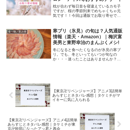
枕が合わず毎日首を寝違えているカモ子
ですが、桜の季節到来でめちゃくちゃ元
気です！！今回は通販でお取り寄せでき
る桜スイーツをご紹介。桜が好きな人な
らきっと欲しくなるスイーツばかりで
す。人気のものばかりなので味も間違い
寒ブリ（氷見）の旬は？人気通販
食べ物／飲み物
なし！桜大福！桜スイーツの...
情報（楽天・Amazon）｜梅沢富
美男と東野幸治のまんぷくメシ!
冬になると食べたくなるのが氷見の寒ブ
リ。でも、冬といってもいつが旬なの
か・・・迷ったことはありませんか？と
いうわけで、今日は寒ブリの旬と人気通
販情報をご紹介します。2022年2月28日
に「梅沢富美男と東野幸治のまんぷくメ
シ!」で寒ブリが出る...
【東京卍リベンジャーズ】アニメ3話簡単
あらすじとネタバレ感想｜タケミチがマ
イキーに気に入られる
【東京卍リベンジャーズ】アニメ4話簡単
あらすじとネタバレ感想｜タケミチが東
京卍幹部になったアッ君と再会