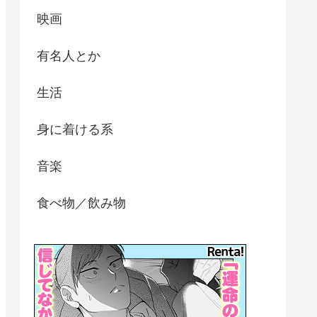
映画
有名人とか
生活
身に着ける系
音楽
食べ物／飲み物