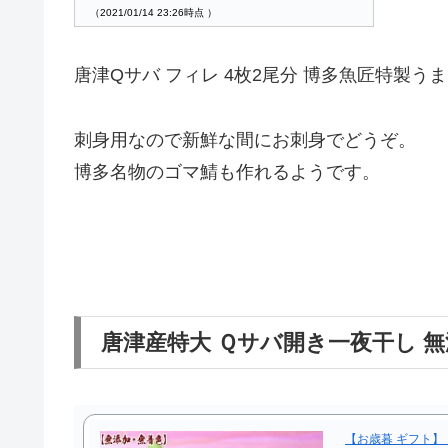
（2021/01/14 23:26時点 ）
唐津Qサバ フィレ 4枚2尾分 博多魚匠特製う
刺身用なので新鮮な間にお刺身でどうぞ。
博多名物のゴマ鯖も作れるようです。
唐津産特大 Ｑサバ開き一夜干し 
【お歳暮 ギフト