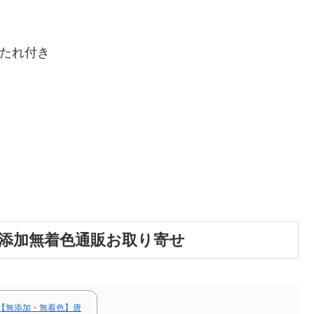
またれ付き
無添加無着色通販お取り寄せ
】【無添加・無着色】唐