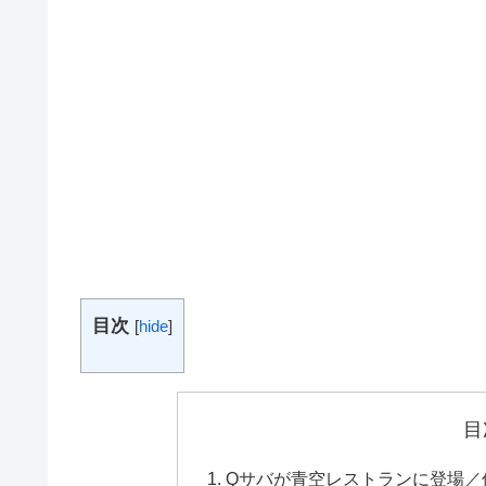
目次
[
hide
]
目
Qサバが青空レストランに登場／