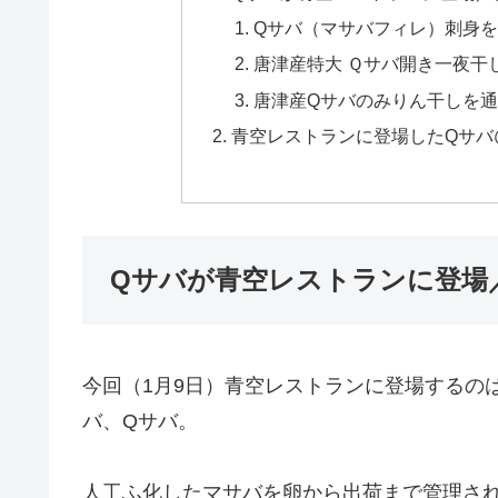
Qサバ（マサバフィレ）刺身
唐津産特大 Ｑサバ開き一夜干
唐津産Qサバのみりん干しを
青空レストランに登場したQサバ
Qサバが青空レストランに登場
今回（1月9日）青空レストランに登場するの
バ、Qサバ。
人工ふ化したマサバを卵から出荷まで管理され