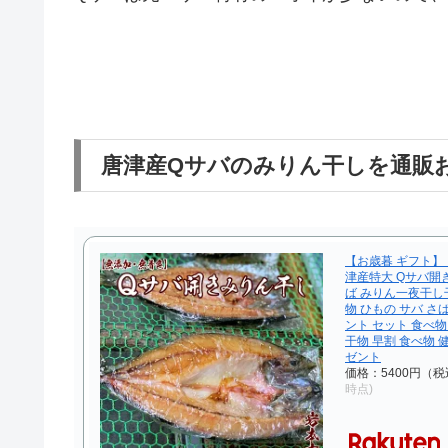
唐津産Qサバのみりん干しを通販
【お歳暮 ギフト
津産特大 Qサバ開
ば みりん一夜干し
物 ひもの サバ さ
ント セット 食べ物
干物 早割 食べ物 
ゼント
価格：5400円（税
時点)