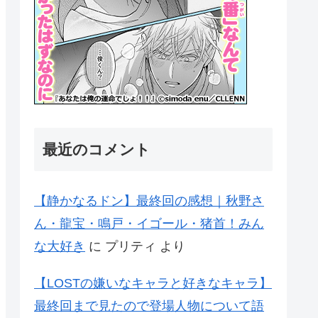
最近のコメント
【静かなるドン】最終回の感想｜秋野さ
ん・龍宝・鳴戸・イゴール・猪首！みん
な大好き
に
プリティ
より
【LOSTの嫌いなキャラと好きなキャラ】
最終回まで見たので登場人物について語