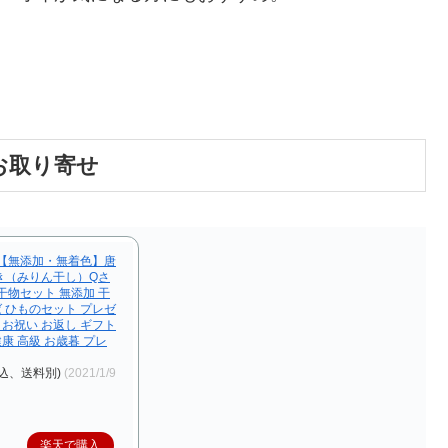
お取り寄せ
】【無添加・無着色】唐
き（みりん干し）Qさ
干物セット 無添加 干
ば ひものセット プレゼ
 お祝い お返し ギフト
健康 高級 お歳暮 プレ
込、送料別)
(2021/1/9
楽天で購入