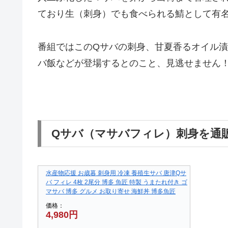
ており生（刺身）でも食べられる鯖として有
番組ではこのQサバの刺身、甘夏香るオイル
バ飯などが登場するとのこと、見逃せません
Qサバ（マサバフィレ）刺身を通
水産物応援 お歳暮 刺身用 冷凍 養殖生サバ 唐津Qサ
バ フィレ 4枚 2尾分 博多 魚匠 特製 うまたれ付き ゴ
マサバ 博多 グルメ お取り寄せ 海鮮丼 博多魚匠
価格：
4,980円