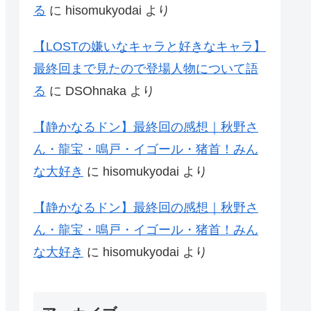
る
に
hisomukyodai
より
【LOSTの嫌いなキャラと好きなキャラ】
最終回まで見たので登場人物について語
る
に
DSOhnaka
より
【静かなるドン】最終回の感想｜秋野さ
ん・龍宝・鳴戸・イゴール・猪首！みん
な大好き
に
hisomukyodai
より
【静かなるドン】最終回の感想｜秋野さ
ん・龍宝・鳴戸・イゴール・猪首！みん
な大好き
に
hisomukyodai
より