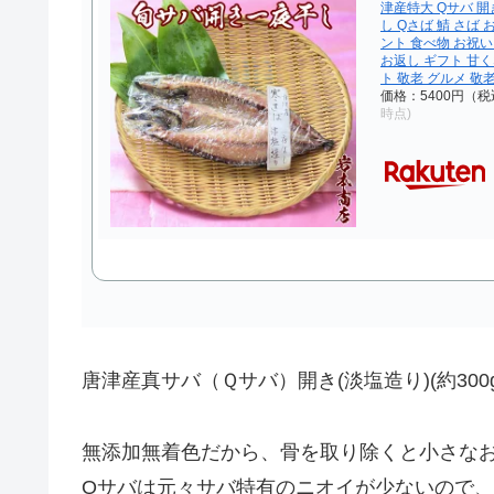
津産特大 Qサバ 
し Qさば 鯖 さば
ント 食べ物 お祝い
お返し ギフト 甘く
ト 敬老 グルメ 敬
価格：5400円（税
時点)
唐津産真サバ（Ｑサバ）開き(淡塩造り)(約300g
無添加無着色だから、骨を取り除くと小さな
Qサバは元々サバ特有のニオイが少ないので