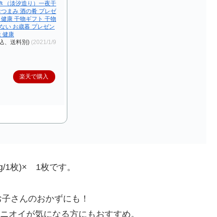
開き（淡汐造り）一夜干
 おつまみ 酒の肴 プレゼ
 健康 干物ギフト 干物
ない お歳暮 プレゼン
老 健康
込、送料別)
(2021/1/9
楽天で購入
/1枚)× 1枚
です。
お子さんのおかずにも！
、ニオイが気になる方にもおすすめ。