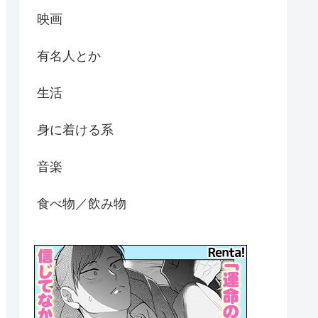
映画
有名人とか
生活
身に着ける系
音楽
食べ物／飲み物