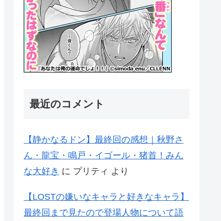
最近のコメント
【静かなるドン】最終回の感想｜秋野さ
ん・龍宝・鳴戸・イゴール・猪首！みん
な大好き
に
プリティ
より
【LOSTの嫌いなキャラと好きなキャラ】
最終回まで見たので登場人物について語