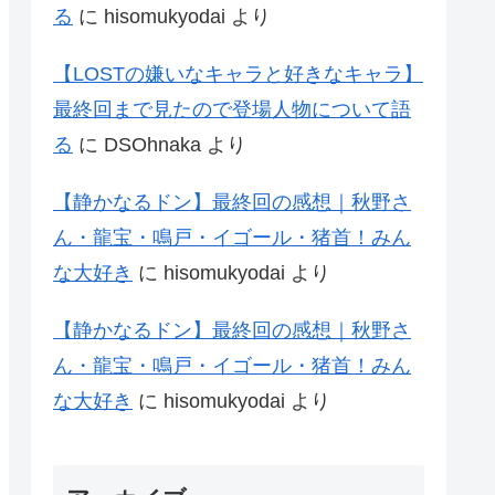
る
に
hisomukyodai
より
【LOSTの嫌いなキャラと好きなキャラ】
最終回まで見たので登場人物について語
る
に
DSOhnaka
より
【静かなるドン】最終回の感想｜秋野さ
ん・龍宝・鳴戸・イゴール・猪首！みん
な大好き
に
hisomukyodai
より
【静かなるドン】最終回の感想｜秋野さ
ん・龍宝・鳴戸・イゴール・猪首！みん
な大好き
に
hisomukyodai
より