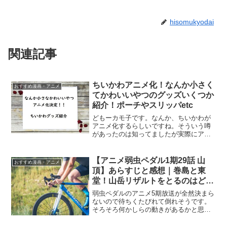
hisomukyodai
関連記事
ちいかわアニメ化！なんか小さく
おすすめ漫画・アニメ
てかわいいやつのグッズいくつか
紹介！ポーチやスリッパetc
どもーカモ子です。なんか、ちいかわが
アニメ化するらしいですね。そういう噂
があったのは知ってましたが実際にアニ
メ化するとは・・・びっくりしました。
てなわけで、今日はちいかわグッズいく
つか紹介！！ちいかわ（なんか小さくて
【アニメ弱虫ペダル1期29話 山
おすすめ漫画・アニメ
かわいいやつ）アニメ化決...
頂】あらすじと感想｜巻島と東
堂！山岳リザルトをとるのはどっ
ち？
弱虫ペダルのアニメ5期放送が全然決まら
ないので待ちくたびれて倒れそうです。
そろそろ何かしらの動きがあるかと思っ
たんですが、今のところは待ちの状態。
仕方ないので1話からアニメを見直して楽