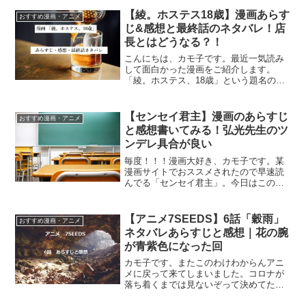
しむことにしました。ついでに、暫く書
【綾。ホステス18歳】漫画あらす
おすすめ漫画・アニメ
けてなかったあらすじ...
じ&感想と最終話のネタバレ！店
長とはどうなる？！
こんにちは、カモ子です。最近一気読み
して面白かった漫画をご紹介します。
「綾。ホステス、18歳」という題名の漫
画です。私、このジャンルまっっっった
く興味なかったんですけど、読んでたら
面白くて一晩で最終話までいってしまい
【センセイ君主】漫画のあらすじ
おすすめ漫画・アニメ
ました。漫画「綾。ホステ...
と感想書いてみる！弘光先生のツ
ンデレ具合が良い
毎度！！！漫画大好き、カモ子です。某
漫画サイトでおススメされたので早速読
んでる「センセイ君主」。今日はこの漫
画のあらすじやら感想やら書いていきた
いと思います！センセイ君主のあらすじ
センセイ君主１主人公の佐丸あゆはは恋
【アニメ7SEEDS】6話「穀雨」
おすすめ漫画・アニメ
に恋してる16歳の女子高...
ネタバレあらすじと感想｜花の腕
が青紫色になった回
カモ子です。またこのわけわからんアニ
メに戻って来てしまいました。コロナが
落ち着くまでは見ないぞって決めてたは
ずなのに、ちょっと気になって。春に会