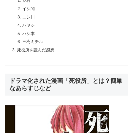
シ村
イシ間
ニシ川
ハヤシ
ハシ本
三樹ミチル
死役所を読んだ感想
ドラマ化された漫画「死役所」とは？簡単
なあらすじなど