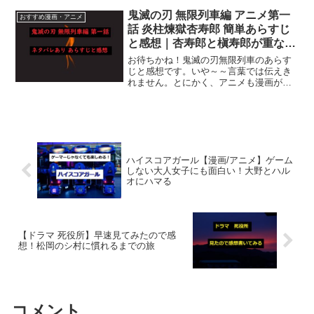
った瞬間に運命の相手だと決めつけてた
危ない勘違いヤロー鷹くんはどうなった
鬼滅の刃 無限列車編 アニメ第一
おすすめ漫画・アニメ
のか？アニメ7SEEDS...
話 炎柱煉獄杏寿郎 簡単あらすじ
と感想｜杏寿郎と槇寿郎が重なっ
た
お待ちかね！鬼滅の刃無限列車のあらす
じと感想です。いや～～言葉では伝えき
れません。とにかく、アニメも漫画が本
当に最高なのでそちらもお見逃し無きよ
う。鬼滅の刃 無限列車編 アニメ第一話簡
単あらすじ鬼滅の刃 7無限列車編は漫画7
巻からスタートで...
ハイスコアガール【漫画/アニメ】ゲーム
しない大人女子にも面白い！大野とハル
オにハマる
【ドラマ 死役所】早速見てみたので感
想！松岡のシ村に慣れるまでの旅
コメント