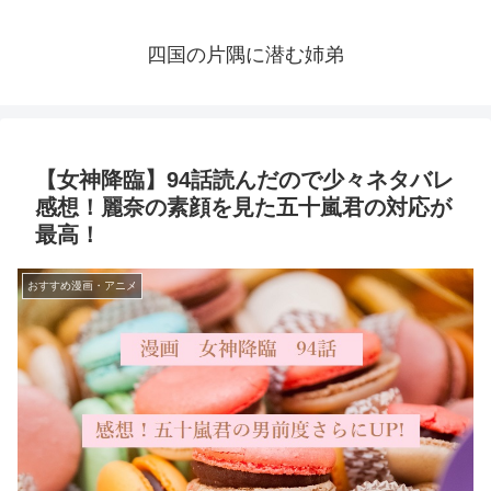
四国の片隅に潜む姉弟
【女神降臨】94話読んだので少々ネタバレ
感想！麗奈の素顔を見た五十嵐君の対応が
最高！
おすすめ漫画・アニメ