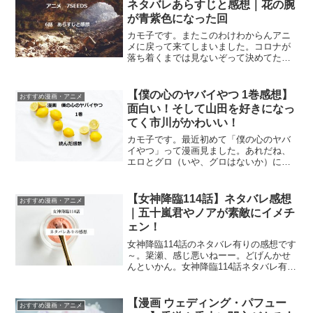
ネタバレあらすじと感想｜花の腕
が青紫色になった回
カモ子です。またこのわけわからんアニ
メに戻って来てしまいました。コロナが
落ち着くまでは見ないぞって決めてたは
ずなのに、ちょっと気になって。春に会
った瞬間に運命の相手だと決めつけてた
危ない勘違いヤロー鷹くんはどうなった
【僕の心のヤバイやつ 1巻感想】
おすすめ漫画・アニメ
のか？アニメ7SEEDS...
面白い！そして山田を好きになっ
てく市川がかわいい！
カモ子です。最近初めて「僕の心のヤバ
イやつ」って漫画見ました。あれだね、
エロとグロ（いや、グロはないか）に目
覚め始めた中学生男子のストーリーや
ね。主人公の市川君が、同級生の美女山
田ちゃんを好きになっていくかわいい青
【女神降臨114話】ネタバレ感想
おすすめ漫画・アニメ
春物語。中学男子の目線を楽...
｜五十嵐君やノアが素敵にイメチ
ェン！
女神降臨114話のネタバレ有りの感想です
～。簗瀬、感じ悪いねーー。どげんかせ
んといかん。女神降臨114話ネタバレ有り
の感想女神降臨 2巻↑コミック2巻は神田
俊が表紙！簗瀬拓海がノアを凹ませる拓
海が何を言っていたのか気になっていた
【漫画 ウェディング・パフュー
おすすめ漫画・アニメ
のですが、ど...