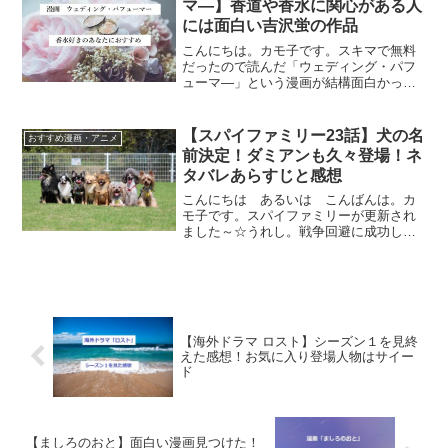
マ―】香道や香水に関心がある人
には面白い吉沢蛍の作品
こんにちは。カモ子です。スキマで無料
だったので読んだ「ウェディング・パフ
ューマ―」という漫画が結構面白かった
ので紹介したいと思います。香道など
「香り」に興味がある人におすすめ！吉
沢蛍のウェディング・パフューマ―の簡
【スパイファミリー23話】犬の名
おすすめ漫画・アニメ
単あらすじウェディング・パ...
前決定！ダミアンも久々登場！ネ
タバレあらすじと感想
こんにちは あるいは こんばんは。カ
モ子です。スパイファミリーが更新され
ました～☆うれし。戦争回避に成功し、
また平和な生活が戻ってきたフォージャ
ー家のストーリー。では早速ネタバレあ
らすじいくよ～！スパイファミリー23話
ネタバレあらすじSPY...
【海外ドラマ ロスト】シーズン１を見終
えた感想！お気に入り登場人物はサイー
ド
【ましろのおと】面白い漫画見つけた！