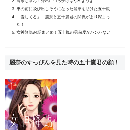
麗奈ちゃん！外出につっかけはやめようよ
車の前に飛び出しそうになった麗奈を助けた五十嵐
「愛してる」！麗奈と五十嵐君の関係がより深まっ
た！
女神降臨94話まとめ！五十嵐の男前度がハンパない
麗奈のすっぴんを見た時の五十嵐君の顔！