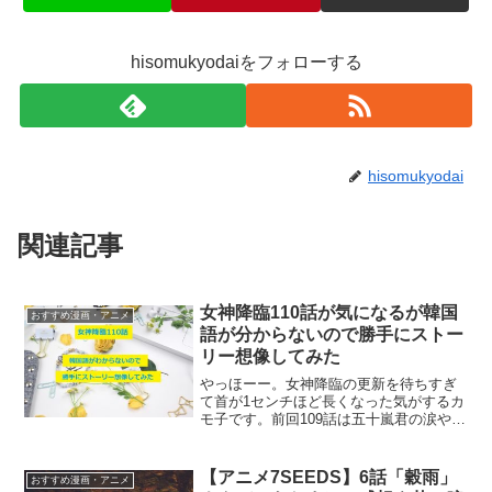
hisomukyodaiをフォローする
hisomukyodai
関連記事
女神降臨110話が気になるが韓国
おすすめ漫画・アニメ
語が分からないので勝手にストー
リー想像してみた
やっほーー。女神降臨の更新を待ちすぎ
て首が1センチほど長くなった気がするカ
モ子です。前回109話は五十嵐君の涙や
ら、神田君のシーンやら盛りだくさんで
最高でした。今回はどうなるのか？！早
速、韓国語読めない私による、「絵と雰
【アニメ7SEEDS】6話「穀雨」
おすすめ漫画・アニメ
囲気だけでストーリー...