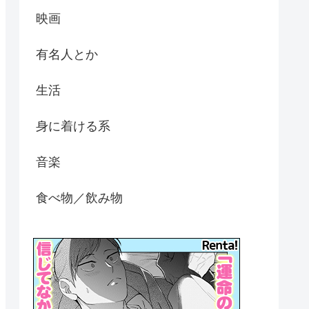
映画
有名人とか
生活
身に着ける系
音楽
食べ物／飲み物