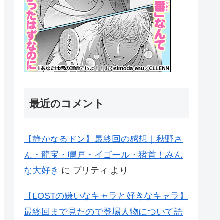
最近のコメント
【静かなるドン】最終回の感想｜秋野さ
ん・龍宝・鳴戸・イゴール・猪首！みん
な大好き
に
プリティ
より
【LOSTの嫌いなキャラと好きなキャラ】
最終回まで見たので登場人物について語