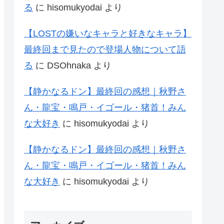
る
に
hisomukyodai
より
【LOSTの嫌いなキャラと好きなキャラ】
最終回まで見たので登場人物について語
る
に
DSOhnaka
より
【静かなるドン】最終回の感想｜秋野さ
ん・龍宝・鳴戸・イゴール・猪首！みん
な大好き
に
hisomukyodai
より
【静かなるドン】最終回の感想｜秋野さ
ん・龍宝・鳴戸・イゴール・猪首！みん
な大好き
に
hisomukyodai
より