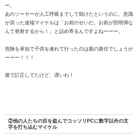
ー。
あの
ソーヤーが人工呼吸までして助けたというのに、意識
が戻った途端マイケルは「お前のせいだ。お前が照明弾な
んて発射するから！」と詰め寄る
んですよねーーー。
危険を承知で子供を連れて行ったのは親の責任でしょうが
ーーー！！！
後で訂正してたけど、遅いわ！
②他の人たちの目を盗んでコッソリPCに数字以外の文
字を打ち込むマイケル