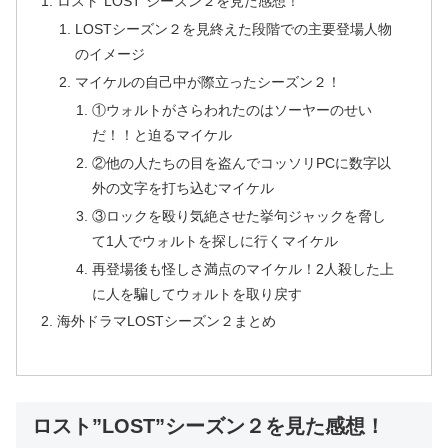
ロスト”LOST”シーズン２を見た感想！
LOSTシーズン２を見終えた段階での主要登場人物
のイメージ
マイケルの自己中が際立ったシーズン２！
①ウォルトがさらわれたのはソーヤーのせい
だ！！と迫るマイケル
②他の人たちの目を盗んでコッソリPCに数字以
外の文字を打ち込むマイケル
③ロックを殴り気絶させた挙句ジャックを脅し
て1人でウォルトを探しに行くマイケル
再登場後も怪しさ満点のマイケル！2人殺した上
に人を騙してウォルトを取り戻す
海外ドラマLOSTシーズン２まとめ
ロスト”LOST”シーズン２を見た感想！