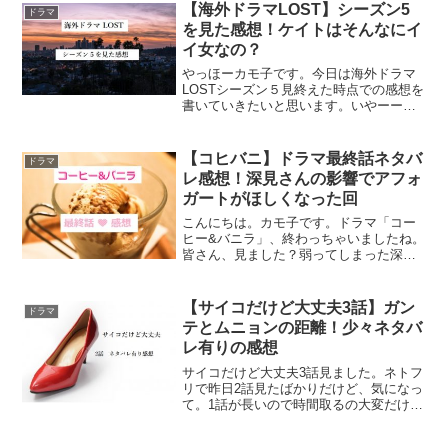
いきます。今回はシーズン３！(でもね、
【海外ドラマLOST】シーズン5
ドラマ
実はもう既にシ...
を見た感想！ケイトはそんなにイ
イ女なの？
やっほーカモ子です。今日は海外ドラマ
LOSTシーズン５見終えた時点での感想を
書いていきたいと思います。いやーー、
なんかすごかった。エライ展開になって
きましたね。それより、ジュリエットー
ーーー！！大丈夫かーー！！さて。いつ
【コヒバニ】ドラマ最終話ネタバ
ドラマ
も通りシーズンごとの...
レ感想！深見さんの影響でアフォ
ガートがほしくなった回
こんにちは。カモ子です。ドラマ「コー
ヒー&バニラ」、終わっちゃいましたね。
皆さん、見ました？弱ってしまった深見
さん、そして復活してからの深見さんが
印象的な回でした。というわけで、また
またコヒバニについて書きますね。それ
【サイコだけど大丈夫3話】ガン
ドラマ
ではレッツゴーーー！！...
テとムニョンの距離！少々ネタバ
レ有りの感想
サイコだけど大丈夫3話見ました。ネトフ
リで昨日2話見たばかりだけど、気になっ
て。1話が長いので時間取るの大変だけ
ど、また見ちゃいました。えへ。サイコ
だけど大丈夫3話ネタバレ有りの感想韓国