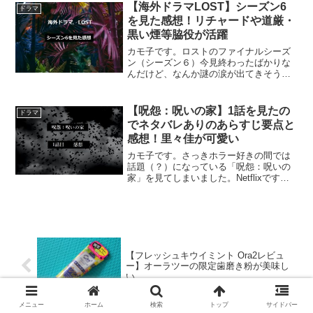
書籍 キム・スヒョン、ソ・イェジ、オ・
【海外ドラマLOST】シーズン6
ドラマ
ジョンセ主演ドラ...
を見た感想！リチャードや道厳・
黒い煙等脇役が活躍
カモ子です。ロストのファイナルシーズ
ン（シーズン６）今見終わったばかりな
んだけど、なんか謎の涙が出てきそうな
感じ。シーズン６ちょっと凄すぎたんで
すけど。まさかこんな感じで終わる
の！？とガラにもなくしばらく浸れそ
【呪怨：呪いの家】1話を見たの
ドラマ
う。もう～～胸いっぱい！全部書...
でネタバレありのあらすじ要点と
感想！里々佳が可愛い
カモ子です。さっきホラー好きの間では
話題（？）になっている「呪怨：呪いの
家」を見てしまいました。Netflixです。
私はホラー好きではないのですが、彼氏
が見たいと言うので見ました。適当に感
想書いていきます。（ついでに言うと弟
のタワシもホラー...
【フレッシュキウイミント Ora2レビュ
ー】オーラツーの限定歯磨き粉が美味し
い
メニュー
ホーム
検索
トップ
サイドバー