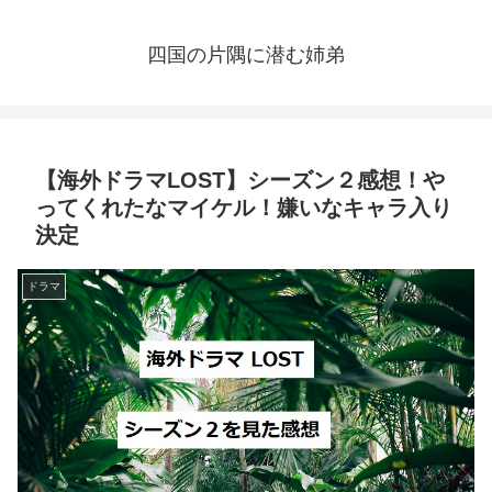
四国の片隅に潜む姉弟
【海外ドラマLOST】シーズン２感想！や
ってくれたなマイケル！嫌いなキャラ入り
決定
ドラマ