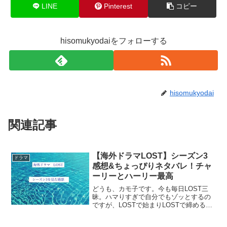
LINE
Pinterest
コピー
hisomukyodaiをフォローする
hisomukyodai
関連記事
【海外ドラマLOST】シーズン3
ドラマ
感想&ちょっぴりネタバレ！チャ
ーリーとハーリー最高
どうも、カモ子です。今も毎日LOST三
昧。ハマりすぎで自分でもゾッとするの
ですが、LOSTで始まりLOSTで締める毎
日。（大丈夫か、自分！！）てなわけで
これまで同様シーズンごとの感想書いて