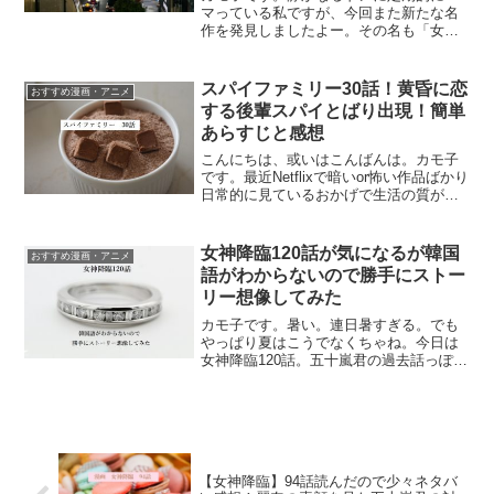
マっている私ですが、今回また新たな名
作を発見しましたよー。その名も「女帝
SUPER QUEEN」。初め絵柄を見た時
は、「うわ、古そう。オッサンが好みそ
う」と思って読まなかったんです。なん
スパイファミリー30話！黄昏に恋
おすすめ漫画・アニメ
ていうか、地下の...
する後輩スパイとばり出現！簡単
あらすじと感想
こんにちは、或いはこんばんは。カモ子
です。最近Netflixで暗いor怖い作品ばかり
日常的に見ているおかげで生活の質が下
がっています・・・。私の生活に欠けて
いるのは癒し要素。超～～久しぶりのス
パイファミリーの更新、首を長くして待
女神降臨120話が気になるが韓国
おすすめ漫画・アニメ
っていました...
語がわからないので勝手にストー
リー想像してみた
カモ子です。暑い。連日暑すぎる。でも
やっぱり夏はこうでなくちゃね。今日は
女神降臨120話。五十嵐君の過去話っぽ
い？！では今日も絵と雰囲気で内容想像
しながら楽しんでいきたいと思いま
す！！！女神降臨120話を先読み！韓国語
がわからないので想像力...
【女神降臨】94話読んだので少々ネタバ