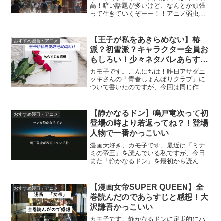
高！暗い話題が多いけど、なんとか頑張
って生きていくぞーー！！アニメ弱虫ペ
ダル1期4話ネタバレあらすじ弱虫ペダル
2↑今回のストーリーはここで読めるよ！
浪速のスピードマン鳴子章吉参上！突然
【王子が私をあきらめない】椿
おすすめ漫画・アニメ
関西弁の少年に話し...
派？初雪派？キャラクター全員お
もしろい！少々ネタバレあらすじ
&感想
カモ子です。こんにちは！昨日アサダニ
ッキさんの「青春しょんぼりクラブ」に
ついて書いたのですが、今回は同じ作者
さんから「王子が私をあきらめない！」
という作品について書いてみようと思い
ます！ギャグマンガ好きな人に激しくオ
【静かなるドン】鳴戸竜次って初
おすすめ漫画・アニメ
ススメしたい作品。王子が...
登場の時より若返ってね？！登場
人物で一番かっこいい
漫画大好き、カモ子です。最近は「ミナ
ミの帝王」を読んでいる私ですが、今日
また「静かなるドン」を最初から読んで
しまいました。面白いよね、静かなるド
ン。で、前から思ってたんだけど、鳴戸
さんって巻を追うごとに若返ってない？
【漫画女帝SUPER QUEEN】全
おすすめ漫画・アニメ
っていう話です。子分の龍...
巻読んだのであらすじと感想！大
沢謙吾かっこいい
カモ子です。静かなるドンに定期的にハ