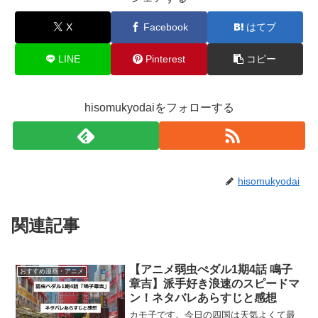
X
Facebook
はてブ
LINE
Pinterest
コピー
hisomukyodaiをフォローする
hisomukyodai
関連記事
【アニメ弱虫ぺダル1期4話 鳴子
おすすめ漫画・アニメ
章吉】派手好き浪速のスピードマ
ン！ネタバレあらすじと感想
カモ子です。今日の四国は天気よくて最