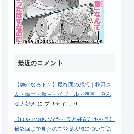
最近のコメント
【静かなるドン】最終回の感想｜秋野さ
ん・龍宝・鳴戸・イゴール・猪首！みん
な大好き
に
プリティ
より
【LOSTの嫌いなキャラと好きなキャラ】
最終回まで見たので登場人物について語