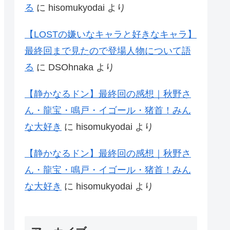
る
に
hisomukyodai
より
【LOSTの嫌いなキャラと好きなキャラ】
最終回まで見たので登場人物について語
る
に
DSOhnaka
より
【静かなるドン】最終回の感想｜秋野さ
ん・龍宝・鳴戸・イゴール・猪首！みん
な大好き
に
hisomukyodai
より
【静かなるドン】最終回の感想｜秋野さ
ん・龍宝・鳴戸・イゴール・猪首！みん
な大好き
に
hisomukyodai
より