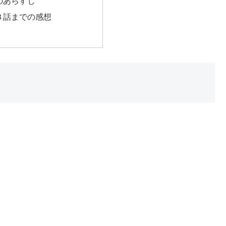
Dのあらすじ
D３話までの感想