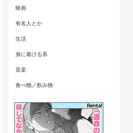
映画
有名人とか
生活
身に着ける系
音楽
食べ物／飲み物