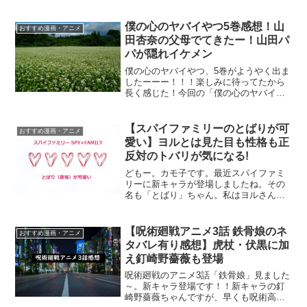
いです。感染しないように気を付けなよ
ー子供たち。さて、カモ子は不要不急の
僕の心のヤバイやつ5巻感想！山
おすすめ漫画・アニメ
外出は控えて家の中で漫画...
田杏奈の父母でてきたー！山田パ
パが隠れイケメン
僕の心のヤバイやつ、5巻がようやく出ま
したーーー！！！楽しみに待ってたから
長く感じた！今回の「僕の心のヤバイや
つ」はさらに深くなり（？）、山田ちゃ
んのパパママが出て来たヨー。山田ママ
は以前もちらりと登場したけど今回はも
【スパイファミリーのとばりが可
おすすめ漫画・アニメ
う少しガッツリ目で。で...
愛い】ヨルとは見た目も性格も正
反対のトバリが気になる!
どもー。カモ子です。最近スパイファミ
リーに新キャラが登場しましたね。その
名も「とばり」ちゃん。私はヨルさん大
好きなんだけど、とばりちゃんも結構か
わいい？！まだ登場して間もないとばり
ちゃんですが、今回は彼女について語ろ
【呪術廻戦アニメ3話 鉄骨娘のネ
おすすめ漫画・アニメ
うと思います。とばりちゃ...
タバレ有り感想】虎杖・伏黒に加
え釘崎野薔薇も登場
呪術廻戦のアニメ3話「鉄骨娘」見ました
～。新キャラ登場です！！新キャラの釘
崎野薔薇ちゃんですが、早くも呪術高専