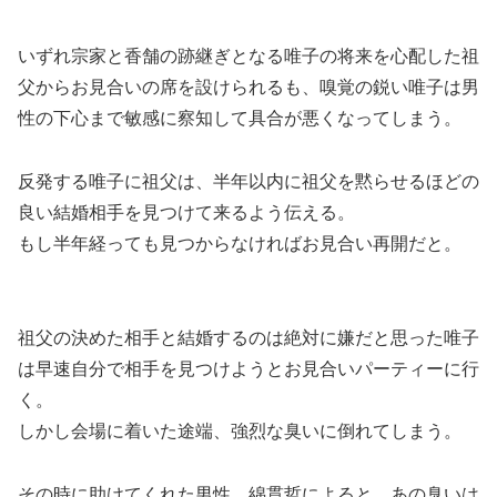
いずれ
宗家と香舗の跡継ぎとなる唯子の将来を心配した祖
父からお見合いの席を設けられる
も、嗅覚の鋭い唯子は男
性の下心まで敏感に察知して具合が悪くなってしまう。
反発する唯子に祖父は、
半年以内に祖父を黙らせるほどの
良い結婚相手を見つけて来る
よう伝える。
もし半年経っても見つからなければお見合い再開だと。
祖父の決めた相手と結婚するのは絶対に嫌だと思った唯子
は早速自分で相手を見つけようとお見合いパーティーに行
く。
しかし会場に着いた途端、強烈な臭いに倒れてしまう。
その時に
助けてくれた男性、綿貫哲によると、あの臭いは