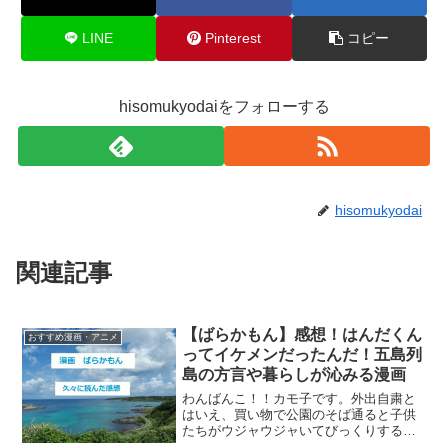
LINE
Pinterest
コピー
hisomukyodaiをフォローする
hisomukyodai
関連記事
【ばらかもん】感想！はんだくん
おすすめ漫画・アニメ
ってイケメンだったんだ！五島列
島の方言や暮らしが沁みる漫画
わんばんこ！！カモ子です。外出自粛と
はいえ、買い物で公園のそば通ると子供
たちがウジャウジャいてびっくりするん
ですが。明らかにいつもより人口密度高