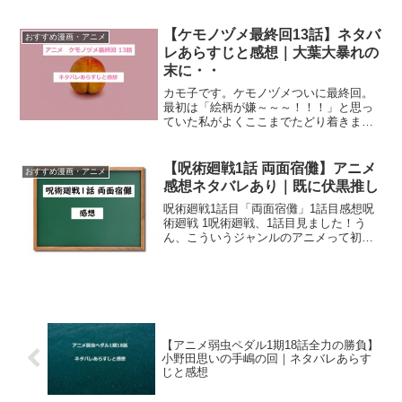
の1年生に馴染んでていい感じ。ではまっ
たり感想を書いていきますね。3話あらす
じはこちら↓↓【呪術廻戦3話 鉄骨娘】ア
【ケモノヅメ最終回13話】ネタバ
おすすめ漫画・アニメ
ニメネタバレあ...
レあらすじと感想｜大葉大暴れの
末に・・
カモ子です。ケモノヅメついに最終回。
最初は「絵柄が嫌～～～！！！」と思っ
ていた私がよくここまでたどり着きまし
た。グロかったし、キモかったですけ
ど、なんだかんだ見てる人を引き付ける
力があったと思います。見てて楽しいわ
【呪術廻戦1話 両面宿儺】アニメ
おすすめ漫画・アニメ
けじゃなかったですけど・・...
感想ネタバレあり｜既に伏黒推し
呪術廻戦1話目「両面宿儺」1話目感想呪
術廻戦 1呪術廻戦、1話目見ました！う
ん、こういうジャンルのアニメって初め
てだけど結構面白い！今日は1話目「両面
宿儺」を見た感想を適当に書いていきま
す！１話目のネタバレあらすじはこちら
↓↓呪術廻戦1話「...
【アニメ弱虫ペダル1期18話全力の勝負】
小野田思いの手嶋の回｜ネタバレあらす
じと感想