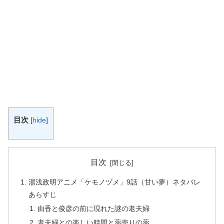
目次
[
hide
]
目次
湯浅政明アニメ「ケモノヅメ」9話（甘い夢）ネタバレ
あらすじ
由香と俊彦の前に現れた謎の老夫婦
老夫婦との楽しい時間と薬売りの薬