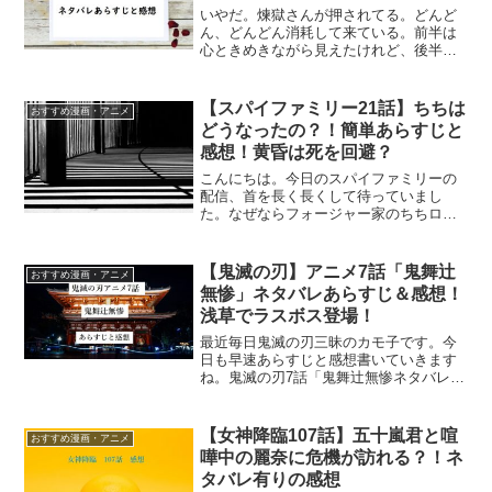
いやだ。煉獄さんが押されてる。どんど
ん、どんどん消耗して来ている。前半は
心ときめきながら見えたけれど、後半は
辛い・・・。そんな6話です。煉獄さんフ
ァンは絶対絶対絶対アニメと漫画見てく
ださい～～！絶対絶対に。鬼滅の刃無限
【スパイファミリー21話】ちちは
おすすめ漫画・アニメ
列車編6話簡単あらすじ...
どうなったの？！簡単あらすじと
感想！黄昏は死を回避？
こんにちは。今日のスパイファミリーの
配信、首を長く長くして待っていまし
た。なぜならフォージャー家のちちロイ
ドさん（黄昏）の危機ですよ！！ちちが
死んじゃうビジョンを見てしまった予知
能力犬とその心を読んだアーニャ。2人
【鬼滅の刃】アニメ7話「鬼舞辻
おすすめ漫画・アニメ
（1人＋1匹）はちちを助け...
無惨」ネタバレあらすじ＆感想！
浅草でラスボス登場！
最近毎日鬼滅の刃三昧のカモ子です。今
日も早速あらすじと感想書いていきます
ね。鬼滅の刃7話「鬼舞辻無惨ネタバレ」
有りあらすじ鬼滅の刃 3(完全生産限定版)
禰豆子に協力を仰ぐ！自分が守らなけれ
ばならない存在だと思っていた妹の禰豆
【女神降臨107話】五十嵐君と喧
おすすめ漫画・アニメ
子は今は鬼。戦...
嘩中の麗奈に危機が訪れる？！ネ
タバレ有りの感想