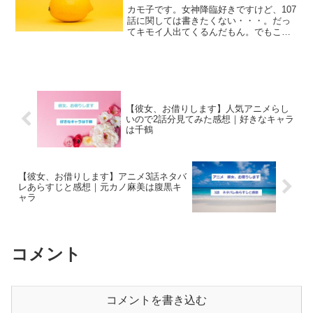
カモ子です。女神降臨好きですけど、107
話に関しては書きたくない・・・。だっ
てキモイ人出てくるんだもん。でもこれ
までせっかく書いてきたのに今やめるわ
けにはいかないので、頑張って書いてい
きます。ああ、彼氏の手作りハンバーグ
食べすぎてめちゃ眠い...
【彼女、お借りします】人気アニメらし
いので2話分見てみた感想｜好きなキャラ
は千鶴
【彼女、お借りします】アニメ3話ネタバ
レあらすじと感想｜元カノ麻美は腹黒キ
ャラ
コメント
コメントを書き込む