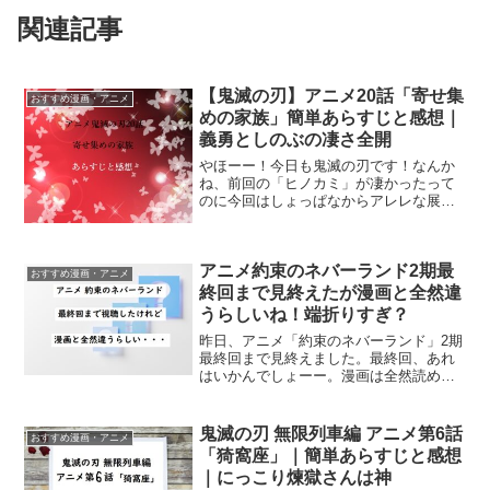
関連記事
【鬼滅の刃】アニメ20話「寄せ集
おすすめ漫画・アニメ
めの家族」簡単あらすじと感想｜
義勇としのぶの凄さ全開
やほーー！今日も鬼滅の刃です！なんか
ね、前回の「ヒノカミ」が凄かったって
のに今回はしょっぱなからアレレな展開
です。しぶといねー。というわけで早速
簡単なあらすじからどうぞ。（あくまで
簡単なあらすじなので、詳しくはアニメ
アニメ約束のネバーランド2期最
を見てね！）アニメ鬼滅の...
おすすめ漫画・アニメ
終回まで見終えたが漫画と全然違
うらしいね！端折りすぎ？
昨日、アニメ「約束のネバーランド」2期
最終回まで見終えました。最終回、あれ
はいかんでしょーー。漫画は全然読めて
ない（エマたちがグレイスフィールドを
脱出するところまで）のですが、それで
もアニメ最終話の後半は端折りすぎだと
鬼滅の刃 無限列車編 アニメ第6話
おすすめ漫画・アニメ
わかったほど。で、さっ...
「猗窩座」｜簡単あらすじと感想
｜にっこり煉獄さんは神