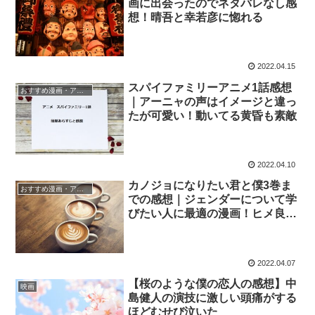
画に出会ったのでネタバレなし感
想！晴吾と幸若彦に惚れる
2022.04.15
スパイファミリーアニメ1話感想
おすすめ漫画・アニメ
｜アーニャの声はイメージと違っ
たが可愛い！動いてる黄昏も素敵
2022.04.10
カノジョになりたい君と僕3巻ま
おすすめ漫画・アニメ
での感想｜ジェンダーについて学
びたい人に最適の漫画！ヒメ良い
子！
2022.04.07
【桜のような僕の恋人の感想】中
映画
島健人の演技に激しい頭痛がする
ほどむせび泣いた