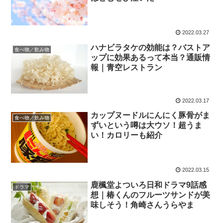
2022.03.27
ハナビラタケの効能は？バストア
食べ物／飲み物
ップに効果あるって本当？通販情
報｜青空レストラン
2022.03.17
カップヌードルにんにく豚骨がま
食べ物／飲み物
ずいという噂は大ウソ！超うま
い！カロリーも紹介
2022.03.15
鹿楓堂よついろ日和ドラマ9話感
ドラマ
想｜椿くんのフルーツサンドが美
味しそう！角崎さんうらやま