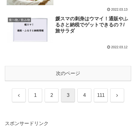
2022.03.13
媛スマの刺身はウマイ！通販やふ
食べ物／飲み物
るさと納税でゲットできるの？/
旅サラダ
2022.03.12
次のページ
前
次
1
2
3
4
111
へ
へ
スポンサードリンク