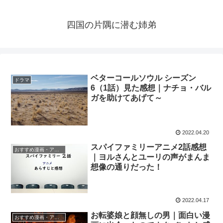
四国の片隅に潜む姉弟
ベターコールソウル シーズン
ドラマ
6（1話）見た感想｜ナチョ・バル
ガを助けてあげて～
2022.04.20
スパイファミリーアニメ2話感想
おすすめ漫画・アニメ
｜ヨルさんとユーリの声がまんま
想像の通りだった！
2022.04.17
お転婆娘と顔無しの男｜面白い漫
おすすめ漫画・アニメ