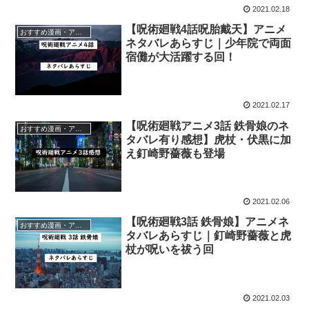
2021.02.18
【呪術廻戦4話呪胎戴天】アニメ
おすすめ漫画・アニメ
ネタバレあらすじ｜少年院で両面
宿儺が大活躍する回！
2021.02.17
【呪術廻戦アニメ3話 鉄骨娘のネ
おすすめ漫画・アニメ
タバレ有り感想】虎杖・伏黒に加
え釘崎野薔薇も登場
2021.02.06
【呪術廻戦3話 鉄骨娘】アニメネ
おすすめ漫画・アニメ
タバレあらすじ｜釘崎野薔薇と虎
杖が呪いを祓う回
2021.02.03