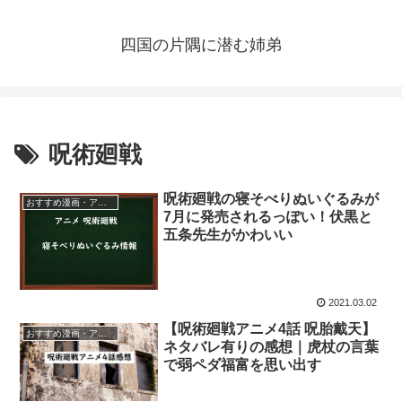
四国の片隅に潜む姉弟
呪術廻戦
呪術廻戦の寝そべりぬいぐるみが
おすすめ漫画・アニメ
7月に発売されるっぽい！伏黒と
五条先生がかわいい
2021.03.02
【呪術廻戦アニメ4話 呪胎戴天】
おすすめ漫画・アニメ
ネタバレ有りの感想｜虎杖の言葉
で弱ペダ福富を思い出す