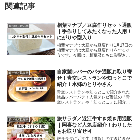
関連記事
相葉マナブ／豆腐作りセット通販
食べ物／飲み物
｜手作りしてみたくなった人用！
にがりや型入り
相葉マナブで大豆から豆腐作り1月17日の
相葉マナブは大豆から豆腐作りをするそ
うです。今回は、相葉君たちに影響され
た方のために、手作り豆腐セットのご紹
介です。家に居ることの多いこの時期、
お子さんと一緒に豆腐を手作りしてみて
自家製レバーのパテ通販お取り寄
食べ物／飲み物
も楽しいかも。にがり...
せ！青空レストランや知っとこで
紹介！水郷のとりやさん
青空レストランや知っとこで紹介された
絶品レバーパテ！人気テレビ番組の「青
空レストラン」や「知っとこ」に紹介さ
れて瞬く間に全国に名が広がったレバー
のパテをご存じでしょうか？大人気の鶏
肉のお店が作った鶏レバーです。口コミ
旅サラダ／近江牛すき焼き用通販
食べ物／飲み物
で話題になったのをきっか...
｜岡喜など人気店紹介！わりした
もお取り寄せ可
旅サラダに近江牛（滋賀）のすき焼きが