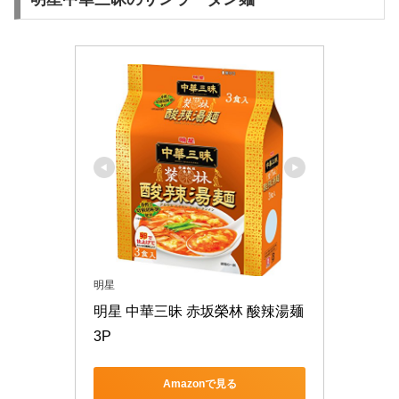
明星
明星 中華三昧 赤坂榮林 酸辣湯麺 
3P
Amazonで見る