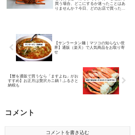
買う場合、どこにするか迷ったことはあ
りませんか？今日、どのお店で買ったら
いいか迷っているあなたに、おすすめの
お店をご紹介。その名も「網走水産」で
す。タラバガニも、ズワイガニも、毛蟹
もなんでも来い！！の頼も...
【サンラータン麺｜マツコの知らない世
界】通販（楽天）で人気商品をお取り寄
せ
【蟹を通販で買うなら「ますよね」がお
すすめ】お正月は贅沢カニ鍋！ふるさと
納税も
コメント
コメントを書き込む