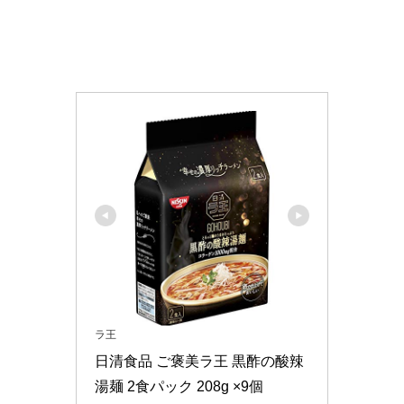
ラ王
日清食品 ご褒美ラ王 黒酢の酸辣
湯麺 2食パック 208g ×9個