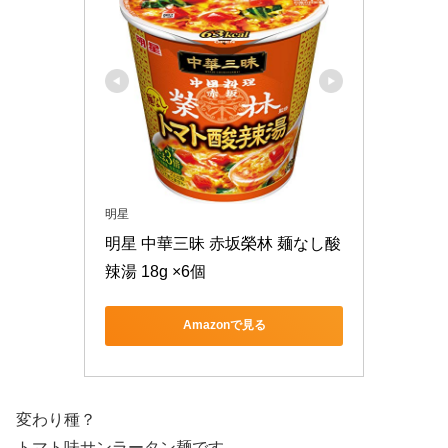
明星
明星 中華三昧 赤坂榮林 麺なし酸
辣湯 18g ×6個
Amazonで見る
変わり種？
トマト味サンラータン麺
です。