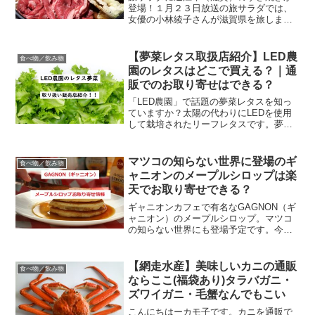
登場！１月２３日放送の旅サラダでは、
女優の小林綾子さんが滋賀県を旅しま
す。温泉では近江牛のすき焼きを満喫す
るとのことなので、今回はネット通販で
お取り寄せできる近江牛（すき焼き用）
【夢菜レタス取扱店紹介】LED農
食べ物／飲み物
をご紹介。滋賀県の誇り！近...
園のレタスはどこで買える？｜通
販でのお取り寄せはできる？
「LED農園」で話題の夢菜レタスを知っ
ていますか？太陽の代わりにLEDを使用
して栽培されたリーフレタスです。夢菜
レタスは傷みにくく変色しにくく、冷蔵
庫の中で長期間長持ちするレタスとして
注目を浴びています。ここでは、夢菜レ
マツコの知らない世界に登場のギ
食べ物／飲み物
タスの取扱店（実店舗...
ャニオンのメープルシロップは楽
天でお取り寄せできる？
ギャニオンカフェで有名なGAGNON（ギ
ャニオン）のメープルシロップ。マツコ
の知らない世界にも登場予定です。今回
は、とっても美味しいと有名なギャニオ
ンのメープルシロップが楽天でお取り寄
せできるか調べてみました。まず
【網走水産】美味しいカニの通販
食べ物／飲み物
GAGNON（ギャニオン）...
ならここ(福袋あり)タラバガニ・
ズワイガニ・毛蟹なんでもこい
こんにちはーカモ子です。カニを通販で