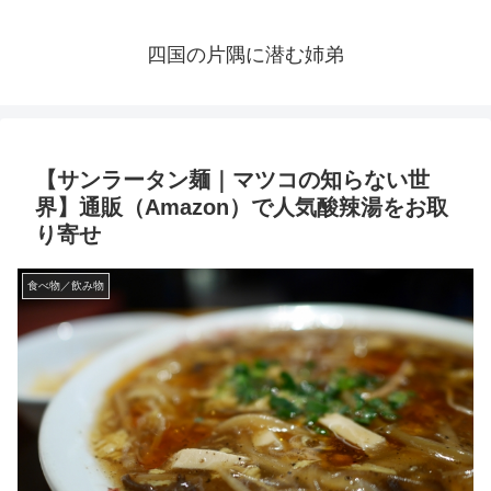
四国の片隅に潜む姉弟
【サンラータン麺｜マツコの知らない世
界】通販（Amazon）で人気酸辣湯をお取
り寄せ
食べ物／飲み物