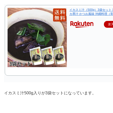
イカスミ汁（500g）3袋セット 
カ墨汁 かつお風味 沖縄料理（
楽
イカスミ汁500g入りが3袋セット
になっています。