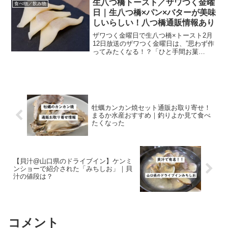
生八つ橋トースト／ザワつく金曜
食べ物／飲み物
みてください。ケーキとい...
日｜生八つ橋×パン×バターが美味
しいらしい！八つ橋通販情報あり
ザワつく金曜日で生八つ橋×トースト2月
12日放送のザワつく金曜日は、”思わず作
ってみたくなる！？「ひと手間お菓
子」”。人気“ご当地銘菓”やメーカーを代
表する“お菓子”にひと手間加えるとさらに
美味しくなる・・・というのを試すよう
です。その中で...
牡蠣カンカン焼セット通販お取り寄せ！
まるか水産おすすめ｜釣りよか見て食べ
たくなった
【貝汁@山口県のドライブイン】ケンミ
ンショーで紹介された「みちしお」｜貝
汁の値段は？
コメント