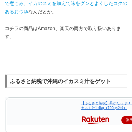
で煮こみ、イカのスミを加えて味をグンとよくしたコクの
あるおつゆ
なんだとか。
コチラの商品はAmazon、楽天の両方で取り扱いありま
す。
ふるさと納税で沖縄のイカスミ汁をゲット
【ふるさと納税】具がたっぷり
カスミ汁1.4kg（700g×2袋）
楽