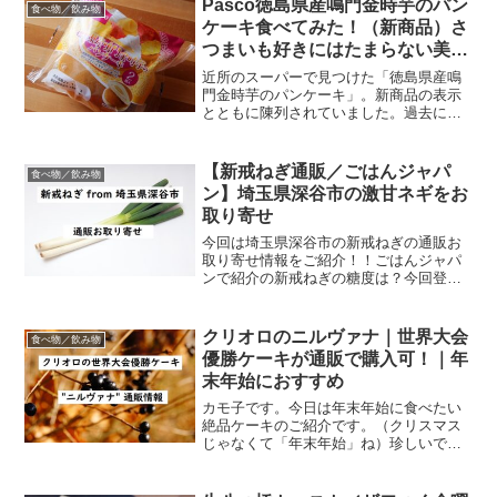
Pasco徳島県産鳴門金時芋のパン
食べ物／飲み物
る？a8adscri...
ケーキ食べてみた！（新商品）さ
つまいも好きにはたまらない美味
しさ！
近所のスーパーで見つけた「徳島県産鳴
門金時芋のパンケーキ」。新商品の表示
とともに陳列されていました。過去にセ
ブンイレブンで似たような商品を見たよ
うな気もするけれど、気にせず買ってみ
ることに。すると思いの外おいしかった
【新戒ねぎ通販／ごはんジャパ
食べ物／飲み物
のでレビューします。Pa...
ン】埼玉県深谷市の激甘ネギをお
取り寄せ
今回は埼玉県深谷市の新戒ねぎの通販お
取り寄せ情報をご紹介！！ごはんジャパ
ンで紹介の新戒ねぎの糖度は？今回登場
したのは埼玉県深谷市の激甘ネギ、「新
戒ねぎ」です。焼き鳥職人の猪股善人親
方が、砂糖を使わずにこの新戒ねぎの甘
クリオロのニルヴァナ｜世界大会
食べ物／飲み物
味だけで究極の親子丼を作...
優勝ケーキが通販で購入可！｜年
末年始におすすめ
カモ子です。今日は年末年始に食べたい
絶品ケーキのご紹介です。（クリスマス
じゃなくて「年末年始」ね）珍しいでし
ょ～。年末年始になぜケーキ？「年末年
始にケーキって、なんでやねん！！笑」
と失笑しているあなた、ちょっと考えて