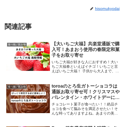
hisomukyodai
関連記事
【大いちご大福】共楽堂通販で購
食べ物／飲み物
入可！あまおう使用の春限定和菓
子をお取り寄せ
いちご大福が好きな人におすすめ！大い
ちご大福春といえばイチゴ！いちごと言
えばいちご大福！ 子供から大人まで、み
んな大好きいちご大福！ 大福の甘さをい
ちごの爽やかな甘酸っぱさが和らげてく
れるので、和菓子ラバー以外からの支持
toroaのとろ生ガトーショコラは
食べ物／飲み物
も厚いいちご大福。そ...
通販お取り寄せ可！クリスマスや
バレンタイン・ホワイトデーにお
すすめ
チョコレート菓子が食べたい！！絶品チ
ョコを食べて脳みそを満足させたい！そ
んな時ってありますよね。あまりの美味
しさに思わず唸ってしまう、絶品チョコ
レート菓子のご紹介です。くつろぎ屋
toroaのとろ生ガトーショコラって知って