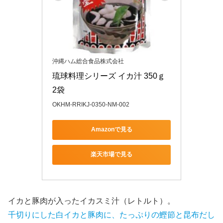
沖縄ハム総合食品株式会社
琉球料理シリーズ イカ汁 350ｇ 
2袋
OKHM-RRIKJ-0350-NM-002
Amazonで見る
楽天市場で見る
イカと豚肉が入ったイカスミ汁（レトルト）。
千切りにした白イカと豚肉に、たっぷりの鰹節と昆布だし