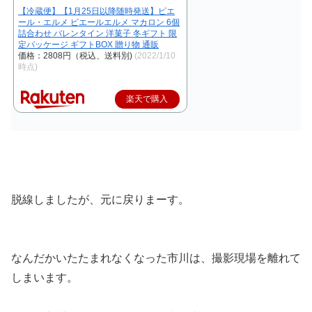
【冷蔵便】【1月25日以降随時発送】ピエ
ール・エルメ ピエールエルメ マカロン 6個
詰合わせ バレンタイン 洋菓子 冬ギフト 限
定パッケージ ギフトBOX 贈り物 通販
価格：2808円（税込、送料別)
(2022/1/10
時点)
楽天で購入
脱線しましたが、元に戻りまーす。
なんだかいたたまれなくなった市川は、撮影現場を離れて
しまいます。