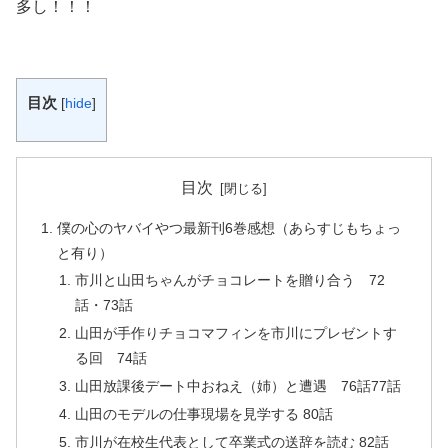
多し！！！
目次
[
hide
]
目次
僕の心のヤバイやつ最新刊6巻感想（あらすじもちょっ
と有り）
市川と山田ちゃんがチョコレートを贈り合う 72
話・73話
山田が手作りチョコマフィンを市川にプレゼントす
る回 74話
山田放課後デート中おねえ（姉）と遭遇 76話77話
山田のモデルの仕事現場を見学する 80話
市川が在校生代表として卒業式の送辞を読む 82話