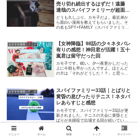
2022』机に...
売り切れ続出するはずだ！遠藤
達哉のスパイファミリーが超面白
い
どうも久しぶり。カモ子だよ。最近弟か
ら面白い漫画を教えてもらいました。そ
の名もSPY×FAMILY（スパイファミリ
ー）！！！ スパイなんて興味ないし、全
然面白くなかったら弟に何て言えばいい
んだよぅ！！！ と思っていたのですが、
【女神降臨】98話の少々ネタバレ
おすすめ漫画・アニメ
なんと一度読み...
有りの感想！神田君が活躍！五十
嵐君は留守だった回
カモ子です。眠い。夕べ夜更かしだった
上に今朝も早かったんですよ。ほとんど
の方は「それがどうした！？」と思って
らっしゃると思うので、愚痴はここで終
わりにします。今日は女神降臨98話の感
想です。（ネタバレ含む）タイミング悪
スパイファミリー33話｜とばりと
おすすめ漫画・アニメ
いにもほどがある！麗奈...
黄昏の息ぴったりテニス！ネタバ
レあらすじと感想
カモ子です。スパイファミリー33話が更
新されました。テニスの大会に黄昏とと
ばりが夫婦役で出場する回が続いていま
したが・・・今回ようやく決着がつきま
したー！！（パチパチパチ）ここまでも
のすごい踏ん張りを見せた黄昏＆とばり
メニュー
ホーム
検索
トップ
サイドバー