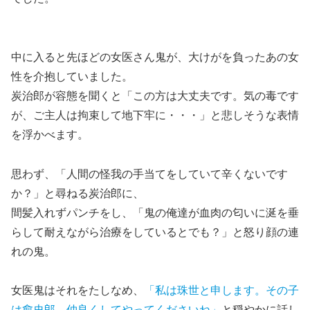
中に入ると先ほどの女医さん鬼が、大けがを負ったあの女
性を介抱していました。
炭治郎が容態を聞くと「この方は大丈夫です。気の毒です
が、ご主人は拘束して地下牢に・・・」と悲しそうな表情
を浮かべます。
思わず、「人間の怪我の手当てをしていて辛くないです
か？」と尋ねる炭治郎に、
間髪入れずパンチをし、「鬼の俺達が血肉の匂いに涎を垂
らして耐えながら治療をしているとでも？」と怒り顔の連
れの鬼。
女医鬼はそれをたしなめ、
「私は珠世と申します。その子
は愈史郎。仲良くしてやってくださいね」
と穏やかに話し