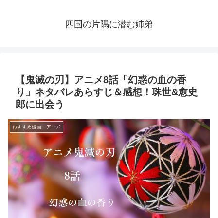
四国の片隅に潜む姉弟
【鬼滅の刃】アニメ8話「幻惑の血の香
り」ネタバレあらすじ＆感想！珠世&愈史
郎に出会う
おすすめ漫画・アニメ