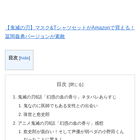
【鬼滅の刃】マスク&TシャツセットがAmazonで買える！
冨岡義勇バージョンが素敵
目次
[
hide
]
目次
鬼滅の刃8話「幻惑の血の香り」ネタバレあらすじ
鬼なのに医師でもある女性との出会い
珠世と愈史郎
アニメ鬼滅の刃8話「幻惑の血の香り」感想
愈史郎が面白い！そして声優が弱ペダの小野田くん
だったことに驚き！