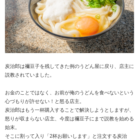
炭治郎は禰豆子を残してきた例の
うどん屋に戻り、店主に
説教されていました。
お金のことではなく、お前が俺のうどんを食べないという
心づもりが許せない！と怒る店主。
炭治郎はもう一杯購入することで解決しようとしますが、
怒りが収まらない店主、今度は禰豆子にまで説教を始める
始末。
そこに割って入り「2杯お願いします」と注文する炭治