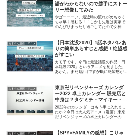
語がわからないので勝手にストー
リー想像してみた
やばーーーい。最近時の流れがめちゃく
ちゃ早く感じる！！しかも先週は実家で
のんびりまったり過ごしてたので女神降
臨126話もちゃんと読めてなかった～～。
ってことで今慌てて書く女神降臨126話想
像ストーリー。今回も重い・・・女神降
【日本沈没2020】1話ネタバレあ
おすすめ漫画・アニメ
臨126話を先読...
りの簡単あらすじと感想！絶望感
がすごい
カモ子です。今日は最近話題の作品「日
本沈没2020」というアニメを見ました。
あかん。まだ1話目ですが既に絶望感がす
ごいです。でも、災害列島に住む人間と
して、自然災害から目を背けず見ておく
必要もあるのかなと思いました。では、
東京卍リベンジャーズ カレンダ
おすすめ漫画・アニメ
日本沈没2020の...
ー2022 卓上カレンダー 販売店と
中身は？タケミチ・マイキー・ド
ラケン？
2022年のカレンダーはもう手に入れまし
たか？今日は大人気アニメ（漫画）東京
卍リベンジャーズの卓上カレンダーのご
紹介です。東京卍リベンジャーズ カレン
ダー2022 （卓上）中身はどんなの？『東
京リベンジャーズ デスクカレンダー
【SPY×FAMILYの感想】こりゃ
おすすめ漫画・アニメ