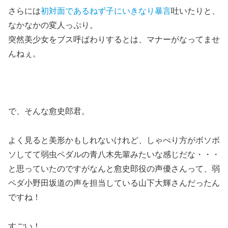
さらには
初対面であるねず子にいきなり暴言
吐いたりと、
なかなかの変人っぷり。
突然美少女をブス呼ばわりするとは、マナーがなってませ
んねぇ。
で、そんな愈史郎君。
よく見ると美形かもしれないけれど、しゃべり方がボソボ
ソしてて弱虫ペダルの青八木先輩みたいな感じだな・・・
と思っていたのですがなんと
愈史郎役の声優さんって、弱
ペダ小野田坂道の声を担当している山下大輝さん
だったん
ですね！
すごい！