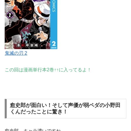
鬼滅の刃 2
この回は漫画単行本2巻↑↑に入ってるよ！
愈史郎が面白い！そして声優が弱ペダの小野田
くんだったことに驚き！
愈史郎、キャラ濃い
ですね。