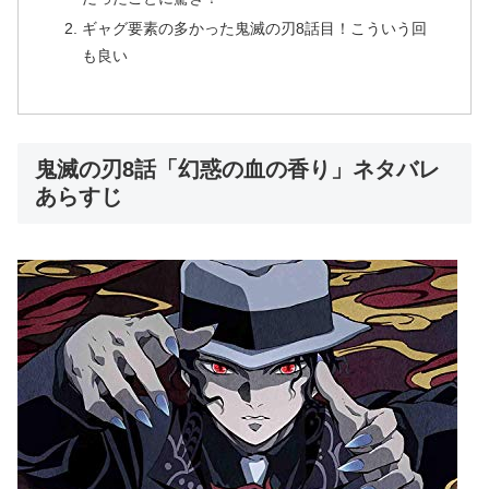
ギャグ要素の多かった鬼滅の刃8話目！こういう回
も良い
鬼滅の刃8話「幻惑の血の香り」ネタバレ
あらすじ