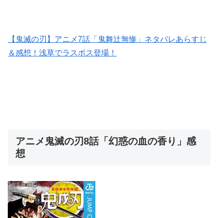
【鬼滅の刃】アニメ7話「鬼舞辻無惨」ネタバレあらすじ
＆感想！浅草でラスボス登場！
アニメ鬼滅の刃8話「幻惑の血の香り」感
想