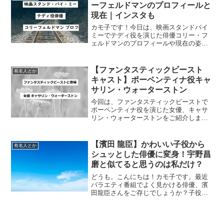
ディジョーンズ魔宮の伝説...
ーフェルドマンのプロフィールと
現在｜インスタも
カモ子です！今日は、映画スタンドバイ
ミーでテディ役を演じた俳優コリー・フ
ェルドマンのプロフィールや現在の姿な
どを紹介するよ！！スタンドバイミーの
テディってどんな子だった？おさらい こ
の投稿をInstagramで見る Corey
【ファンタスティックビースト
有名人とか
Feldma...
キャスト】ポーペンティナ役キャ
サリン・ウォーターストン
今回は、ファンタスティックビーストで
ポーペンティナ役を演じた女優、キャサ
リン・ウォーターストンをご紹介しま
す。プロフィール、インスタ、Youtubeの
インタビュー動画など。ファンタスティ
ックビーストでポーペンティナ役女優 本
【濱田 龍臣】かわいい子役から
有名人とか
名Katheri...
シュッとした俳優に変身！宇野昌
磨と似てると思うのは私だけ？
どうも。こんにちは！カモ子です。最近
バラエティ番組でよく見かける俳優、濱
田龍臣さんをご存じでしょうか？子役時
代、すごく活躍していましたよね。今日
は、その濱田龍臣さんについて書いてい
きまーす。濱田 龍臣の簡単なプロフィー