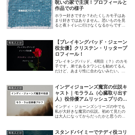
呪いの家で主演！プロフィールと
作品での様子
ホラー好きですか？わたくしカモ子はあ
まり好きではありません。恐いものを見
ると夜トイレに行けなくなるからです。
でも、2020年夏にnetflixで配信されるら
しいホラードラマ「呪怨:呪いの家」は見
ています。（まだ1話目）恐いの嫌いやけ
【ブレイキングバッド・ジェーン
有名人とか
ど、夏だ...
役女優】クリステン・リッタープ
ロフィール！
ブレイキングバッド、4周目（？）のカモ
子です。弟であるタワシにも勧めてるん
だけど、あまり性に合わないみたい。面
白いのに。今回はブレイキングバッドシ
ーズン２から登場のジェーンを演じたク
リステン・リッターについて書いてみよ
インディジョーンズ魔宮の伝説キ
有名人とか
うと思います。少々ネタ...
ャスト｜モララム（心臓取り出す
人）役俳優アムリッシュプリのプ
ロフィール
インディ・ジョーンズシリーズの中でも
私が大好きな魔宮の伝説。初めて見たの
は大人になってからだったかと思うので
すが、それでも怖かった、モラ・ラムの
存在。今日はモラ・ラムを演じた俳優さ
んのプロフィールをご紹介します。イン
スタンドバイミーでテディ役コリ
有名人とか