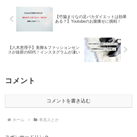
ル濱田龍臣パーソナルブ...
【竹脇まりなの足パカダイエットは効果
ある？】Youtubeのお腹痩せに挑戦！
【八木恵理子】美脚＆ファッションセン
スが抜群の60代！インスタグラムが凄い
コメント
コメントを書き込む
ホーム
有名人とか