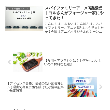
に子供っぽくて面白かったです。ではさ
っそくあらすじからどうぞー。
スパイファミリーアニメ3話感想
おすすめ漫画・アニメ
SPY×FAMILYスパイファ...
｜ヨルさんがフォージャー家にや
ってきた！
こんにちは、あるいはこんばんは。スパ
イファミリー、アニメ3話はもう見ました
か？今回はアニメオリジナルのシーンが
多くて新鮮でした！（全体的なストーリ
ーは同じだけど）では簡単にスパイファ
ミリーアニメ版3話の感想書いていきます
ね。アニメ！スパイフ...
【食用ヘアブラシとは？】何それおいし
いの？材料など紹介
【アドセンス合格】価値の低い広告枠と
いう理由で審査に落ち続けたが漫画記事
で無事通過