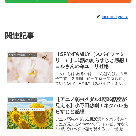
hisomukyodai
関連記事
【SPY×FAMILY（スパイファミ
おすすめ漫画・アニメ
リー）】11話のあらすじと感想！
ヨルさんの弟ユーリ登場
こんにちは あるいは こんばんは。カモ
子です。２週間、待って待って待ち続け
ていたSPY FAMILY（スパイファミリ
ー）の１１話がようやく出ました。今回
はヨルさんの弟ユーリ君の登場シーンが
多かったのですが・・・・ ユーリ君、イ
【アニメ弱虫ペダル1期26話空が
おすすめ漫画・アニメ
メージと違うよ...
見える】小野田悲劇！ネタバレあ
らすじと感想
アニメ弱虫ペダル1期26話ネタバレあらす
じ空が見えるAmazonプライムビデオなら
220円で弱ペダ26話が見えるよ！↑念願の
ファーストリザルトを獲得した総北スプ