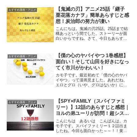
リンター田所迅ファーストリザルトライ
ンをトップで越えたのは総北高校スプリ
【鬼滅の刃】アニメ25話「継子
おすすめ漫画・アニメ
ンター、...
栗花落カナヲ」簡単あらすじと感
想！炭治郎の努力が凄い
こんにちは。鬼滅の刃25話。25話まで結
構あっという間でした。ストーリーが面
白いからですね。さて、今日もあらすじ
と感想いきましょーー！アニメ鬼滅の刃
25話「継子 栗花落カナヲ」簡単あらすじ
第二十五話 継子・栗花落カナヲ炭治郎の
【僕の心のヤバイやつ 1巻感想】
おすすめ漫画・アニメ
必死の鍛錬！し...
面白い！そして山田を好きになっ
てく市川がかわいい！
カモ子です。最近初めて「僕の心のヤバ
イやつ」って漫画見ました。あれだね、
エロとグロ（いや、グロはないか）に目
覚め始めた中学生男子のストーリーや
ね。主人公の市川君が、同級生の美女山
田ちゃんを好きになっていくかわいい青
【SPY×FAMILY（スパイファミ
おすすめ漫画・アニメ
春物語。中学男子の目線を楽...
リー）】12話のあらすじと感想｜
ヨルの弟ユーリが訪問！超シスコ
ン！
こんにちは あるいは こんばんは。カ
モ子です。スパイファミリー１２話出ま
したね。今回も面白かった～～！！黄昏
とユーリ、ヨル3人の空間。ユーリが意外