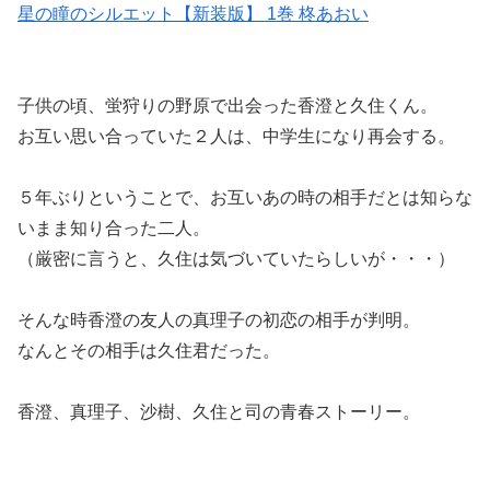
星の瞳のシルエット【新装版】 1巻 柊あおい
子供の頃、蛍狩りの野原で出会った香澄と久住くん。
お互い思い合っていた２人は、中学生になり再会する。
５年ぶりということで、お互いあの時の相手だとは知らな
いまま知り合った二人。
（厳密に言うと、久住は気づいていたらしいが・・・）
そんな時香澄の友人の真理子の初恋の相手が判明。
なんとその相手は久住君だった。
香澄、真理子、沙樹、久住と司の青春ストーリー。