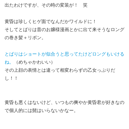
出たわけですが、その時の変装が！ 笑
黄昏は珍しくヒゲ面でなんだかワイルドに！
そしてとばりは昔のお嬢様漫画とかに出て来そうなロング
の巻き髪＋リボン。
とばりはショートが似合うと思ってたけどロングもいける
ね。
（めちゃかわいい）
その上
顔の表情とは違って相変わらずの乙女っぷり
だ
し！！
黄昏も悪くはないけど、いつもの爽やか黄昏君が好きなの
で個人的には髭はいらないかなー。