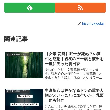
hisomukyodai
関連記事
【女帝 花舞】武士が死ぬ？の真
おすすめ漫画・アニメ
相と感想｜親友の三千歳と彼氏を
一度に失った明日香
少し前から時々女帝花舞を読んでいま
す。読み始めた当初から「女帝花舞」と
検索すると「武士 死ぬ」というワード
が出て来て気になっていたのですが、つ
いにその真相がわかりました。結構衝撃
でした。ここでは、「武士 死ぬ」の真
生倉新八は静かなるドンの重要人
おすすめ漫画・アニメ
相について書いてみたいと思...
物だということに気付いた！乳栗
一角も好き
こんにちは。先日疲れて帰宅した時、鏡