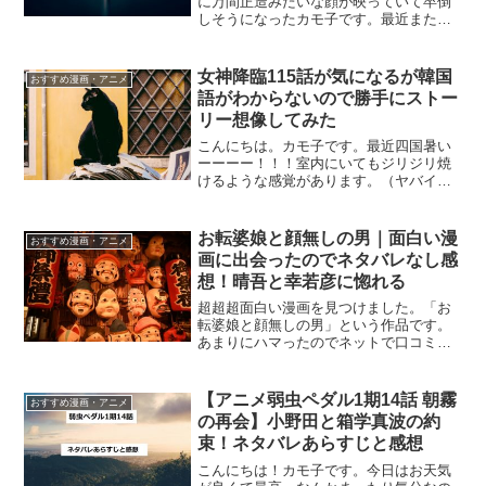
に万間正造みたいな顔が映っていて卒倒
しそうになったカモ子です。最近また静
かなるドンにハマってるとどこかで書い
た気がするのですが、1日10話分ずつぐら
い読んでいます。で、最近密かに生倉が
女神降臨115話が気になるが韓国
おすすめ漫画・アニメ
出てくるのを楽しみに...
語がわからないので勝手にストー
リー想像してみた
こんにちは。カモ子です。最近四国暑い
ーーーー！！！室内にいてもジリジリ焼
けるような感覚があります。（ヤバイ）
今回の女神降臨115話は・・・麗奈と五十
嵐君カップルは可愛いのですが、神田君
の気持ちを考えると何とも複雑・・とい
お転婆娘と顔無しの男｜面白い漫
おすすめ漫画・アニメ
う感じです。五十嵐君...
画に出会ったのでネタバレなし感
想！晴吾と幸若彦に惚れる
超超超面白い漫画を見つけました。「お
転婆娘と顔無しの男」という作品です。
あまりにハマったのでネットで口コミを
読もうと思ったのですが、少ない・・・
少なすぎるっ！！こんなに面白いのにな
んで皆読まないの？！それならばという
【アニメ弱虫ペダル1期14話 朝霧
おすすめ漫画・アニメ
ことで、私カモ子が感想を...
の再会】小野田と箱学真波の約
束！ネタバレあらすじと感想
こんにちは！カモ子です。今日はお天気