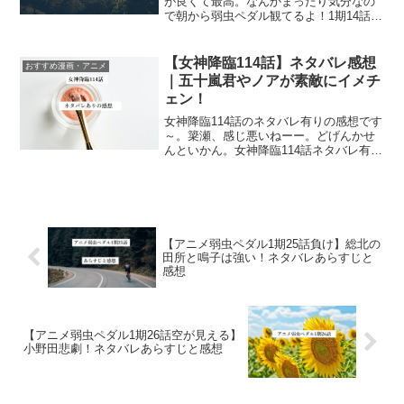
が良くて最高。なんかまったり気分なの
で朝から弱虫ペダル観てるよ！1期14話ネ
タバレあらすじスターート！！アニメ弱
虫ペダル1期14話「朝霧の再会」ネタバレ
あらすじ弱虫ペダル 6↑今回のストーリー
【女神降臨114話】ネタバレ感想
おすすめ漫画・アニメ
はこちらで読...
｜五十嵐君やノアが素敵にイメチ
ェン！
女神降臨114話のネタバレ有りの感想です
～。簗瀬、感じ悪いねーー。どげんかせ
んといかん。女神降臨114話ネタバレ有り
の感想女神降臨 2巻↑コミック2巻は神田
俊が表紙！簗瀬拓海がノアを凹ませる拓
海が何を言っていたのか気になっていた
のですが、ど...
【アニメ弱虫ペダル1期25話負け】総北の
田所と鳴子は強い！ネタバレあらすじと
感想
【アニメ弱虫ペダル1期26話空が見える】
小野田悲劇！ネタバレあらすじと感想