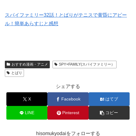
スパイファミリー32話！とばりがテニスで黄昏にアピー
ル！簡単あらすじと感想
おすすめ漫画・アニメ
SPY×FAMILY(スパイファミリー）
とばり
シェアする
X
Facebook
はてブ
LINE
Pinterest
コピー
hisomukyodaiをフォローする