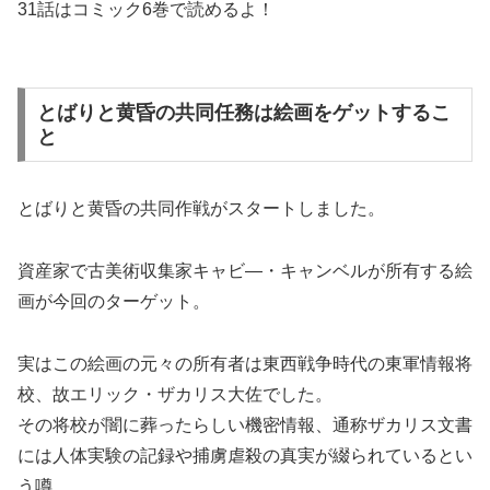
31話はコミック6巻で読めるよ！
とばりと黄昏の共同任務は絵画をゲットするこ
と
とばりと黄昏の共同作戦がスタートしました。
資産家で古美術収集家
キャビ―・キャンベルが所有する絵
画が今回のターゲット。
実はこの絵画の元々の所有者は東西戦争時代の東軍情報将
校、故エリック・ザカリス大佐でした。
その将校が闇に葬ったらしい機密情報、
通称ザカリス文書
には人体実験の記録や捕虜虐殺の真実が綴られているとい
う噂。